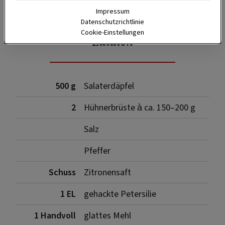
Impressum
Datenschutzrichtlinie
Cookie-Einstellungen
Zutaten
500 g
Salaterdäpfel
2
Hühnerbrüste à ca. 150–200 g
Salz
Pfeffer
Schuss
Zitronensaft
1 EL
gehackte Petersilie
1 Handvoll
glattes Mehl