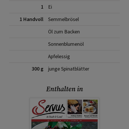
1
Ei
1 Handvoll
Semmelbrösel
Öl zum Backen
Sonnenblumenöl
Apfelessig
300 g
junge Spinatblätter
Enthalten in