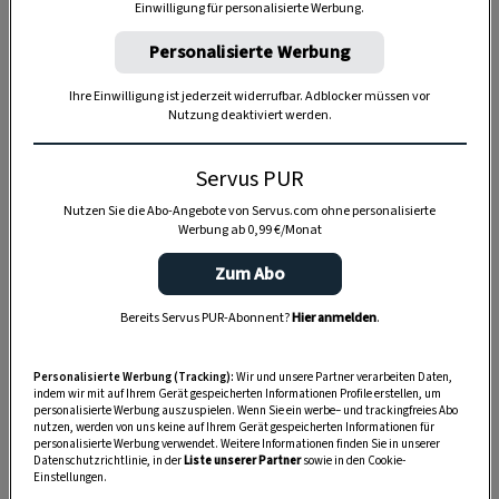
Einwilligung für personalisierte Werbung.
Anzeige
Personalisierte Werbung
Ihre Einwilligung ist jederzeit widerrufbar. Adblocker müssen vor
Nutzung deaktiviert werden.
Servus PUR
Nutzen Sie die Abo-Angebote von Servus.com ohne personalisierte
Werbung ab 0,99 €/Monat
Zum Abo
Bereits Servus PUR-Abonnent?
Hier anmelden
.
Personalisierte Werbung (Tracking):
Wir und unsere Partner verarbeiten Daten,
indem wir mit auf Ihrem Gerät gespeicherten Informationen Profile erstellen, um
personalisierte Werbung auszuspielen. Wenn Sie ein werbe– und trackingfreies Abo
nutzen, werden von uns keine auf Ihrem Gerät gespeicherten Informationen für
personalisierte Werbung verwendet. Weitere Informationen finden Sie in unserer
Datenschutzrichtlinie, in der
Liste unserer Partner
sowie in den Cookie-
Einstellungen.
SPEICHERN
DRUCKEN