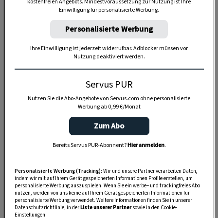
kostenfreien Angebots. Mindestvoraussetzung zur Nutzung ist Ihre
Einwilligung für personalisierte Werbung.
Personalisierte Werbung
Anzeige
Ihre Einwilligung ist jederzeit widerrufbar. Adblocker müssen vor
Nutzung deaktiviert werden.
Servus PUR
Nutzen Sie die Abo-Angebote von Servus.com ohne personalisierte
Werbung ab 0,99 €/Monat
Zum Abo
Bereits Servus PUR-Abonnent?
Hier anmelden
.
Personalisierte Werbung (Tracking):
Wir und unsere Partner verarbeiten Daten,
indem wir mit auf Ihrem Gerät gespeicherten Informationen Profile erstellen, um
personalisierte Werbung auszuspielen. Wenn Sie ein werbe– und trackingfreies Abo
nutzen, werden von uns keine auf Ihrem Gerät gespeicherten Informationen für
personalisierte Werbung verwendet. Weitere Informationen finden Sie in unserer
Datenschutzrichtlinie, in der
Liste unserer Partner
sowie in den Cookie-
Einstellungen.