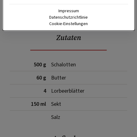
Impressum
SPEICHERN
DRUCKEN
Datenschutzrichtlinie
Cookie-Einstellungen
Zutaten
500 g
Schalotten
60 g
Butter
4
Lorbeerblätter
150 ml
Sekt
Salz