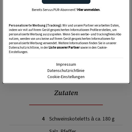
Bereits Servus PUR-Abonnent?
Hier anmelden
.
Personalisierte Werbung (Tracking):
Wir und unsere Partner verarbeiten Daten,
indem wir mit auf Ihrem Gerät gespeicherten Informationen Profile erstellen, um
personalisierte Werbung auszuspielen. Wenn Sie ein werbe– und trackingfreies Abo
nutzen, werden von uns keine auf Ihrem Gerät gespeicherten Informationen für
personalisierte Werbung verwendet. Weitere Informationen finden Sie in unserer
Datenschutzrichtlinie, in der
Liste unserer Partner
sowie in den Cookie-
Einstellungen.
Impressum
SPEICHERN
DRUCKEN
Datenschutzrichtlinie
Cookie-Einstellungen
Zutaten
4
Schweinskoteletts à ca. 180 g
Salz, Pfeffer