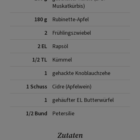
Muskatkürbis)
180 g
Rubinette-Apfel
2
Frühlingszwiebel
2 EL
Rapsöl
1/2 TL
Kümmel
1
gehackte Knoblauchzehe
1 Schuss
Cidre (Apfelwein)
1
gehäufter EL Butterwürfel
1/2 Bund
Petersilie
Zutaten