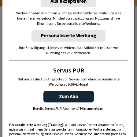
Alle akzeptieren
Foto: Luana Fonseca
Werbeeinnahmen sind ein wichtiger wirtschaftlicher Pfeiler unseres
Monika Ebenhoch bereitet den Riebel im Römertopf zu.
kostenfreien Angebots. Mindestvoraussetzung zur Nutzung ist Ihre
Einwilligung für personalisierte Werbung.
Personalisierte Werbung
Ihre Einwilligung ist jederzeit widerrufbar. Adblocker müssen vor
Nutzung deaktiviert werden.
Servus PUR
Nutzen Sie die Abo-Angebote von Servus.com ohne personalisierte
Werbung ab 0,99 €/Monat
Zum Abo
Bereits Servus PUR-Abonnent?
Hier anmelden
.
„Servus Garten“ auf WhatsApp
Nutzen Sie WhatsApp auf Ihrem Handy und lieben es, auf
Personalisierte Werbung (Tracking):
Wir und unsere Partner verarbeiten Daten,
indem wir mit auf Ihrem Gerät gespeicherten Informationen Profile erstellen, um
dem Balkon, der Terrasse oder im Garten zu werkeln? In
personalisierte Werbung auszuspielen. Wenn Sie ein werbe– und trackingfreies Abo