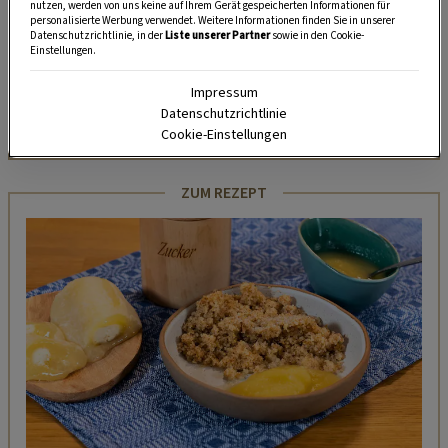
nutzen, werden von uns keine auf Ihrem Gerät gespeicherten Informationen für
unserem kostenlosen WhatsApp-Kanal finden Sie täglich
personalisierte Werbung verwendet. Weitere Informationen finden Sie in unserer
Tipps und Tricks für Garten, Terrasse, Balkon- und
Datenschutzrichtlinie, in der
Liste unserer Partner
sowie in den Cookie-
Einstellungen.
Zimmerpflanzen.
Impressum
Datenschutzrichtlinie
HIER MEHR ERFAHREN
Cookie-Einstellungen
ZUM REZEPT