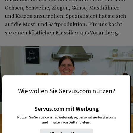
Ochsen, Schweine, Ziegen, Gänse, Masthühner
und Katzen anzutreffen. Spezialisiert hat sie sich
auf die Most- und Saftproduktion. Für uns kocht
sie einen köstlichen Klassiker aus Vorarlberg.
Wie wollen Sie Servus.com nutzen?
Servus.com mit Werbung
Nutzen Sie Servus.com mit Webanalyse, personalisierter Werbung
und Inhalten von Drittanbietern.