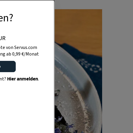
en?
UR
te von Servus.com
ng ab 0,99 €/Monat
o
ent?
Hier anmelden
.