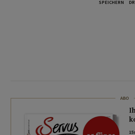
SPEICHERN
DR
ABO
I
k
15