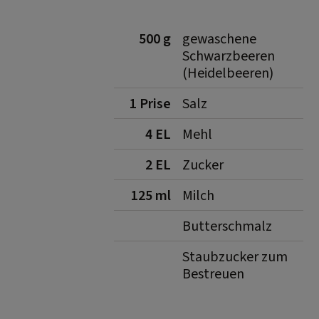
500 g
gewaschene
Schwarzbeeren
(Heidelbeeren)
1 Prise
Salz
4 EL
Mehl
2 EL
Zucker
125 ml
Milch
Butterschmalz
Staubzucker zum
Bestreuen