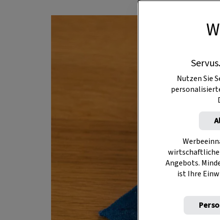
W
Servus
Nutzen Sie S
personalisier
A
Werbeeinna
wirtschaftliche
Angebots. Mind
ist Ihre Einw
Perso