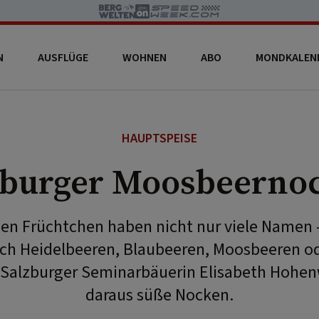
N
AUSFLÜGE
WOHNEN
ABO
MONDKALEN
HAUPTSPEISE
zburger Moosbeerno
uen Früchtchen haben nicht nur viele Namen 
uch Heidelbeeren, Blaubeeren, Moosbeeren o
 Salzburger Seminarbäuerin Elisabeth Hohe
daraus süße Nocken.