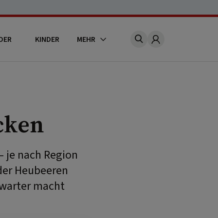
DER
KINDER
MEHR
Account
cken
– je nach Region
der Heubeeren
nwarter macht