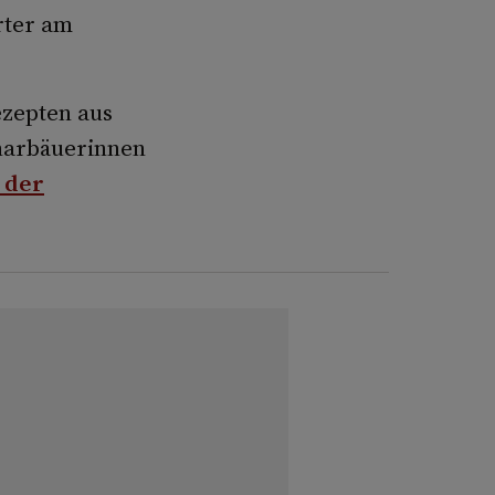
rter am
ezepten aus
narbäuerinnen
n der