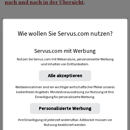
nach und nach in der Übersicht
.
Wie wollen Sie Servus.com nutzen?
4 Portionen
Servus.com mit Werbung
40 Minuten
Nutzen Sie Servus.com mit Webanalyse, personalisierter Werbung
und Inhalten von Drittanbietern.
Alle akzeptieren
1:45 Stunden
Werbeeinnahmen sind ein wichtiger wirtschaftlicher Pfeiler unseres
kostenfreien Angebots. Mindestvoraussetzung zur Nutzung ist Ihre
Einwilligung für personalisierte Werbung.
Personalisierte Werbung
Ihre Einwilligung ist jederzeit widerrufbar. Adblocker müssen vor
Nutzung deaktiviert werden.