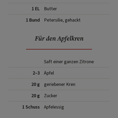
1 EL
Butter
1 Bund
Petersilie, gehackt
Für den Apfelkren
Saft einer ganzen Zitrone
2–3
Äpfel
20 g
geriebener Kren
20 g
Zucker
1 Schuss
Apfelessig