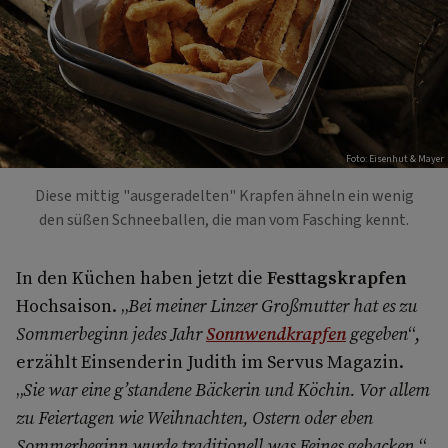
Foto: Eisenhut & Mayer
Diese mittig "ausgeradelten" Krapfen ähneln ein wenig
den süßen Schneeballen, die man vom Fasching kennt.
In den Küchen haben jetzt die
Festtagskrapfen
Hochsaison. „
Bei meiner Linzer Großmutter hat es zu
Sommerbeginn jedes Jahr
Sonnwendkrapfen
gegeben
“,
erzählt Einsende­rin Judith im Servus Magazin.
„
Sie war eine g’standene Bäckerin und Köchin. Vor allem
zu Feiertagen wie Weihnachten, Ostern oder eben
Sommerbeginn wurde traditionell was Feines gebacken.
“