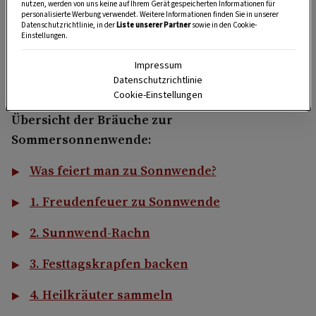
nutzen, werden von uns keine auf Ihrem Gerät gespeicherten Informationen für
führte. Schließlich legte die Kirche den
personalisierte Werbung verwendet. Weitere Informationen finden Sie in unserer
Datenschutzrichtlinie, in der
Liste unserer Partner
sowie in den Cookie-
Gedenktag für Johannes den Täufer auf den 24.
Einstellungen.
Juni – und
übernahm zahlreiche heidnische
Impressum
Bräuche
, die bis ­heute in vielen Gegenden des
Datenschutzrichtlinie
Landes ihre Gültigkeit haben.
Cookie-Einstellungen
Übersicht der Bräuche zur
Sommersonnenwende:
Was feiert man zu Sonnwende?
1. Freudenfeuer zu Sonnwende
2. Sunnwend-Rachn
3. Festtagskrapfen backen
4. Heilkräuter sammeln