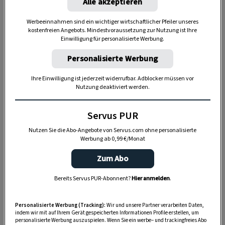
Alle akzeptieren
Nutzen Sie WhatsApp auf Ihrem Handy und lieben es, auf
dem Balkon, der Terrasse oder im Garten zu werkeln? In
Werbeeinnahmen sind ein wichtiger wirtschaftlicher Pfeiler unseres
kostenfreien Angebots. Mindestvoraussetzung zur Nutzung ist Ihre
unserem kostenlosen WhatsApp-Kanal finden Sie täglich
Einwilligung für personalisierte Werbung.
Tipps und Tricks für Garten, Terrasse, Balkon- und
Zimmerpflanzen.
Personalisierte Werbung
Ihre Einwilligung ist jederzeit widerrufbar. Adblocker müssen vor
HIER MEHR ERFAHREN
Nutzung deaktiviert werden.
Servus PUR
Nach der Christianisierung versuchte die
Nutzen Sie die Abo-Angebote von Servus.com ohne personalisierte
katholische Kirche bald, die Tradition der
Werbung ab 0,99 €/Monat
Sommersonnwendfeiern
abzuschaffen
. Bloß:
Zum Abo
Alle Versuche, den Menschen das Fest
abzuringen, scheiterten. In einer Münchener
Bereits Servus PUR-Abonnent?
Hier anmelden
.
Chronik ist überliefert, dass im Mittelalter sogar
inmitten der Städte Sonnwendfeuer entzündet
Personalisierte Werbung (Tracking):
Wir und unsere Partner verarbeiten Daten,
indem wir mit auf Ihrem Gerät gespeicherten Informationen Profile erstellen, um
wurden – was regelmäßig zu großen Bränden
personalisierte Werbung auszuspielen. Wenn Sie ein werbe– und trackingfreies Abo