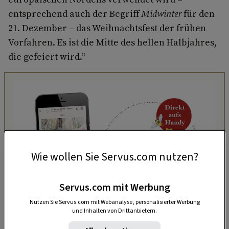
entsprechend auch der Begriff
Midwinter
für den
21. Dezember – das Weihnachtsfest der frühen
Vorfahren. Es ist die Mitte des hellen Halbjahres,
die gefeiert wird.“
Wie wollen Sie Servus.com nutzen?
Servus.com mit Werbung
Nutzen Sie Servus.com mit Webanalyse, personalisierter Werbung
und Inhalten von Drittanbietern.
„Servus Garten“ auf WhatsApp