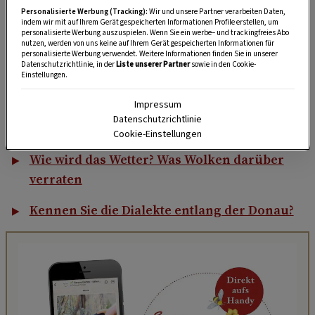
Verliebte Pärchen sollten beim Sonnwendfeuer
Personalisierte Werbung (Tracking):
Wir und unsere Partner verarbeiten Daten,
übrigens ihren gesamten Mut aufbringen und
indem wir mit auf Ihrem Gerät gespeicherten Informationen Profile erstellen, um
personalisierte Werbung auszuspielen. Wenn Sie ein werbe– und trackingfreies Abo
gemeinsam – Hand in Hand – über das Feuer
nutzen, werden von uns keine auf Ihrem Gerät gespeicherten Informationen für
personalisierte Werbung verwendet. Weitere Informationen finden Sie in unserer
springen. Angeblich schweißt dieser Sprung
Datenschutzrichtlinie, in der
Liste unserer Partner
sowie in den Cookie-
Einstellungen.
zusammen und bringt
Glück in der Beziehung
.
Impressum
Traditionelle Hochzeitsbräuche aus
Datenschutzrichtlinie
Österreich
Cookie-Einstellungen
Wie wird das Wetter? Was Wolken darüber
verraten
Kennen Sie die Dialekte entlang der Donau?