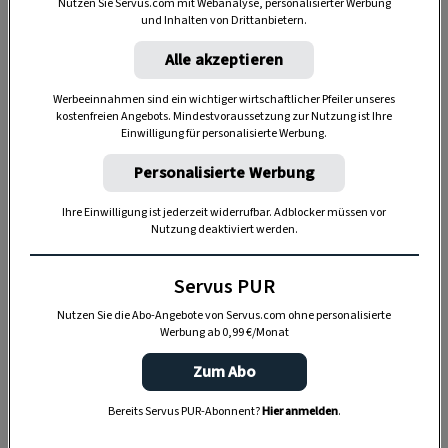
Nutzen Sie Servus.com mit Webanalyse, personalisierter Werbung
und Inhalten von Drittanbietern.
Alle akzeptieren
Werbeeinnahmen sind ein wichtiger wirtschaftlicher Pfeiler unseres
kostenfreien Angebots. Mindestvoraussetzung zur Nutzung ist Ihre
Einwilligung für personalisierte Werbung.
Anzeige
Personalisierte Werbung
Ihre Einwilligung ist jederzeit widerrufbar. Adblocker müssen vor
Nutzung deaktiviert werden.
Servus PUR
Nutzen Sie die Abo-Angebote von Servus.com ohne personalisierte
Werbung ab 0,99 €/Monat
Zum Abo
Sprung übers Feuer
Bereits Servus PUR-Abonnent?
Hier anmelden
.