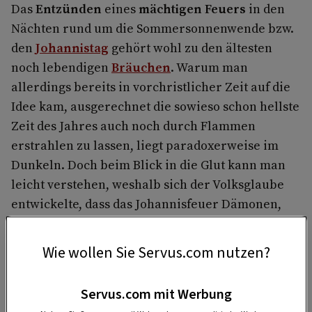
Das
Entzünden
eines
mächtigen Feuers
in den
Nächten rund um die Sommersonnenwende bzw.
den
Johannistag
gehört wohl zu den ältesten
noch lebendigen
Bräuchen
. Warum man
allerdings bereits in vorchristlicher Zeit auf die
Idee kam, ausgerechnet die sowieso schon hellste
Zeit des Jahres auch noch durch Flammen
erstrahlen zu lassen, liegt paradoxerweise im
Dunkeln. Doch beim Blick in die Glut kann man
leicht verstehen, weshalb sich der Volksglaube
entwickelte, dass das Johannisfeuer Dämonen,
Krankheiten, Missernten und Hagel abwehren
könnte. Der uralte Brauch soll auch
Wachstum
Wie wollen Sie Servus.com nutzen?
und
Fruchtbarkeit
auf Wiesen und Felder
„anfeuern“.
Servus.com mit Werbung