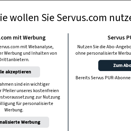
ie wollen Sie Servus.com nutz
AUCHTUM
uiz: Wie gut
.com mit Werbung
Servus 
ervus.com mit Webanalyse,
Nutzen Sie die Abo-Angebo
ie Tirolerisch?
ter Werbung und Inhalten von
ohne personalisierte Werbu
Drittanbietern.
Zum Ab
lle akzeptieren
ssen Sie gleich, der kommt aus Tirol?
Bereits Servus PUR-Abonn
bleiten des Wortes ins Hochdeutsche?
hmen sind ein wichtiger
r Pfeiler unseres kostenfreien
Ihr Sprachwissen!
estvoraussetzung zur Nutzung
illigung für personalisierte
Werbung.
nalisierte Werbung