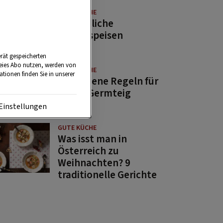
GUTE KÜCHE
11 köstliche
Fastenspeisen
rät gespeicherten
reies Abo nutzen, werden von
GUTE KÜCHE
tionen finden Sie in unserer
10 goldene Regeln für
guten Germteig
Einstellungen
GUTE KÜCHE
Was isst man in
Österreich zu
Weihnachten? 9
traditionelle Gerichte