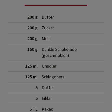
200 g
Butter
200 g
Zucker
200 g
Mehl
150 g
Dunkle Schokolade
(geschmolzen)
125 ml
Uhudler
125 ml
Schlagobers
5
Dotter
5
Eiklar
5 TL
Kakao