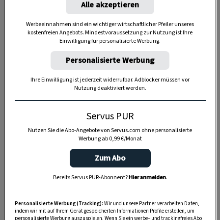
Alle akzeptieren
Werbeeinnahmen sind ein wichtiger wirtschaftlicher Pfeiler unseres
kostenfreien Angebots. Mindestvoraussetzung zur Nutzung ist Ihre
Einwilligung für personalisierte Werbung.
Personalisierte Werbung
Ihre Einwilligung ist jederzeit widerrufbar. Adblocker müssen vor
Nutzung deaktiviert werden.
Servus PUR
Nutzen Sie die Abo-Angebote von Servus.com ohne personalisierte
Werbung ab 0,99 €/Monat
Zum Abo
Bereits Servus PUR-Abonnent?
Hier anmelden
.
Anzeige
Personalisierte Werbung (Tracking):
Wir und unsere Partner verarbeiten Daten,
indem wir mit auf Ihrem Gerät gespeicherten Informationen Profile erstellen, um
personalisierte Werbung auszuspielen. Wenn Sie ein werbe– und trackingfreies Abo