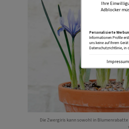
Ihre Einwillig
Adblocker müs
Personalisierte Werbun
Informationen Profile ers
uns keine auf Ihrem Gerät
Datenschutzrichtlinie, in 
Impressu
Die Zwergiris kann sowohl in Blumenrabatte a