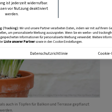
ung ist jederzeit widerrufbar.
sen vor Nutzung deaktiviert
werden.
g (Tracking):
Wir und unsere Partner verarbeiten Daten, indem wir mit auf Ihrem Ge
tellen, um personalisierte Werbung auszuspielen. Wenn Sie ein werbe– und trackingf
 gespeicherten Informationen für personalisierte Werbung verwendet. Weitere Informa
der
Liste unserer Partner
sowie in den Cookie-Einstellungen.
m
Datenschutzrichtlinie
Cookie-
Foto: mauritius images / Clare Gainey / Alamy / Alamy Stock Photos
ls auch in Töpfen für Balkon und Terrasse gepflanzt
werden.