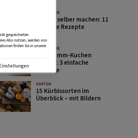
GUTE KÜCHE
Saucen selber machen: 11
beliebte Rezepte
rät gespeicherten
reies Abo nutzen, werden von
tionen finden Sie in unserer
GUTE KÜCHE
Osterlamm-Kuchen
backen: 3 einfache
Einstellungen
Rezepte
GARTEN
15 Kürbissorten im
Überblick – mit Bildern