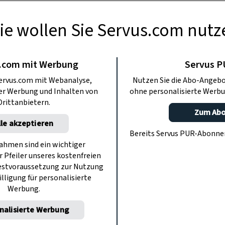
ie wollen Sie Servus.com nutz
GARTEN
Farbe ins Beet:
.com mit Werbung
Servus 
ervus.com mit Webanalyse,
Nutzen Sie die Abo-Angebo
rgiris
ter Werbung und Inhalten von
ohne personalisierte Werbu
Drittanbietern.
Zum Ab
lle akzeptieren
bel gepflanzt werden, aber hier muss
Bereits Servus PUR-Abonn
r vor allzu viel Regen geschützt wird.
hmen sind ein wichtiger
r Pfeiler unseres kostenfreien
estvoraussetzung zur Nutzung
illigung für personalisierte
Werbung.
nalisierte Werbung