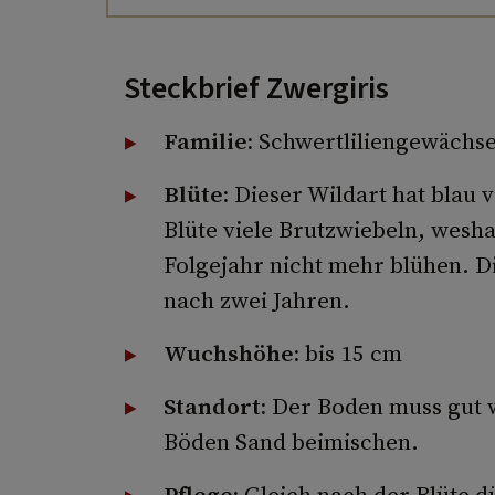
Steckbrief Zwergiris
Familie:
Schwertliliengewächs
Blüte:
Dieser Wildart hat blau­ v
Blüte viele Brutzwiebeln, wesha
Folgejahr nicht mehr blühen. D
nach zwei Jahren.
Wuchshöhe:
bis 15 cm
Standort:
Der Boden muss gut w
Böden Sand beimischen.
Pflege:
Gleich nach der Blüte d