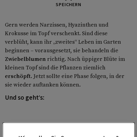
SPEICHERN
Gern werden Narzissen, Hyazinthen und
Krokusse im Topf verschenkt. Sind diese
verblüht, kann ihr „zweites“ Leben im Garten
beginnen – vorausgesetzt, sie behandeln die
Zwiebelblumen
richtig. Nach üppiger Blüte im
kleinen Topf sind die Pflanzen ziemlich
erschöpft
. Jetzt sollte eine Phase folgen, in der
sie wieder auftanken können.
Und so geht's: