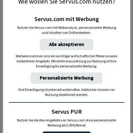
Wie wollen Sie Servus.com nutzen?
Servus.com mit Werbung
Anzeige
Nutzen Sie Servus.com mit Webanalyse, personalisierter Werbung
und Inhalten von Drittanbietern.
Alle akzeptieren
Werbeeinnahmen sind ein wichtiger wirtschaftlicher Pfeiler unseres
kostenfreien Angebots. Mindestvoraussetzung zur Nutzung ist Ihre
Einwilligung für personalisierte Werbung.
Personalisierte Werbung
Wichtig ist es,
Abgeblühtes gleich
Ihre Einwilligung ist jederzeit widerrufbar. Adblocker müssen vor
auszuschneiden
, die Blätter dabei aber
Nutzung deaktiviert werden.
unversehrt stehen lassen, denn die Pflanzen
transportieren weiterhin Nährstoffe aus den
Servus PUR
Blättern in ihre Speicherorgane.
Nutzen Sie die Abo-Angebote von Servus.com ohne personalisierte
Werbung ab 0,99 €/Monat
Am besten werden Narzissen, Hyazinthen und