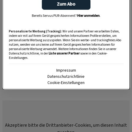
Zum Abo
Krokusse nach dem Schnitt
in kühlen
Kellerräumen gelagert
.
Bereits Servus PUR-Abonnent?
Hier anmelden
.
Sobald draußen
kein Schnee mehr
liegt und
Personalisierte Werbung (Tracking):
Wir und unsere Partner verarbeiten Daten,
die Erde nicht mehr an den Schuhen kleben
indem wir mit auf Ihrem Gerät gespeicherten Informationen Profile erstellen, um
personalisierte Werbung auszuspielen. Wenn Sie ein werbe– und trackingfreies Abo
bleibt, können die
Zwiebeln
in Beete und an
nutzen, werden von uns keine auf Ihrem Gerät gespeicherten Informationen für
personalisierte Werbung verwendet. Weitere Informationen finden Sie in unserer
Gehölzränder, in den Steingarten oder in
Datenschutzrichtlinie, in der
Liste unserer Partner
sowie in den Cookie-
Einstellungen.
Balkonkästen gesetzt werden. Aus der Erde
holen sie sich dann über den Sommer weitere
Impressum
Datenschutzrichtlinie
Nährstoffe, um im nächsten Jahr erneut zu
Cookie-Einstellungen
blühen.
Akzeptiere bitte die Drittanbieter-Cookies, um diesen Inhalt