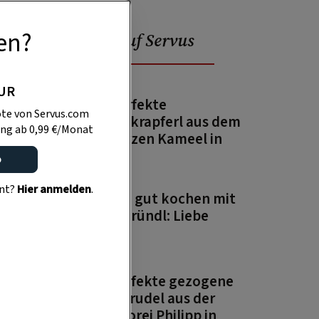
en?
Podcast auf Servus
PUR
PODCAST
Das perfekte
te von Servus.com
Punschkrapferl aus dem
ng ab 0,99 €/Monat
Schwarzen Kameel in
Wien
o
PODCAST
ent?
Hier anmelden
.
Einfach gut kochen mit
Paula Bründl: Liebe
PODCAST
Der perfekte gezogene
Apfelstrudel aus der
Konditorei Philipp in