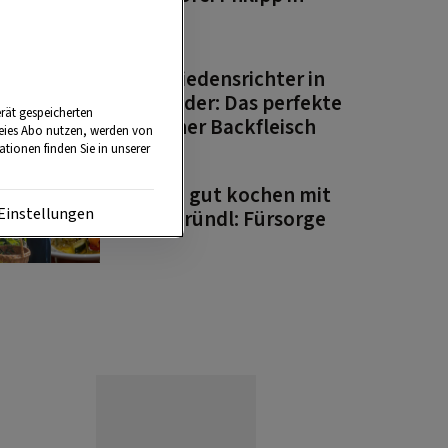
Graz
PODCAST
Zum Friedensrichter in
Wien. Oder: Das perfekte
rät gespeicherten
Altwiener Backfleisch
reies Abo nutzen, werden von
tionen finden Sie in unserer
PODCAST
Einfach gut kochen mit
Einstellungen
Paula Bründl: Fürsorge