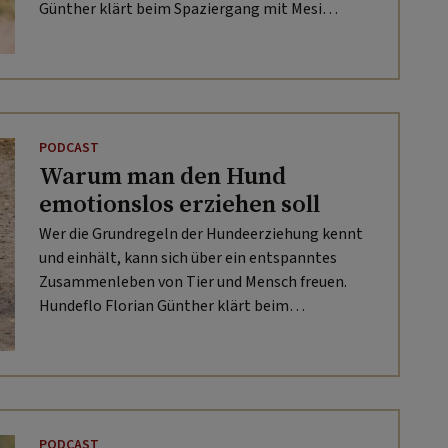
Günther klärt beim Spaziergang mit Mesi
Tötschinger in SITZ. PLATZ. HIER. FUSS. LAUF. auf.
PODCAST
Warum man den Hund
emotionslos erziehen soll
Wer die Grundregeln der Hundeerziehung kennt
und einhält, kann sich über ein entspanntes
Zusammenleben von Tier und Mensch freuen.
Hundeflo Florian Günther klärt beim
Spaziergang mit Mesi Tötschinger in SITZ.
PLATZ. HIER. FUSS. LAUF. auf, wie das geht.
PODCAST