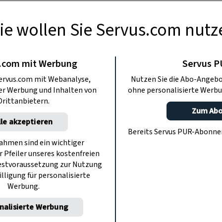
ie wollen Sie Servus.com nutz
ODCASTS
dewiese – ja oder
.com mit Werbung
Servus 
ervus.com mit Webanalyse,
Nutzen Sie die Abo-Angebo
ein?
ter Werbung und Inhalten von
ohne personalisierte Werbu
Drittanbietern.
Zum Ab
lle akzeptieren
 und wenn man sich auf eine begibt –
Bereits Servus PUR-Abonn
ch dort verhalten? Hundeflo Florian
hmen sind ein wichtiger
r Pfeiler unseres kostenfreien
 PLATZ. HIER. FUSS. LAUF. – dem etwas
estvoraussetzung zur Nutzung
Hundepodcast.
illigung für personalisierte
Werbung.
nalisierte Werbung