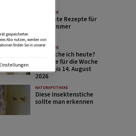
GUTE KÜCHE
11 leichte Rezepte für
den Sommer
rät gespeicherten
reies Abo nutzen, werden von
tionen finden Sie in unserer
GUTE KÜCHE
Was koche ich heute?
Rezepte für die Woche
Einstellungen
von 7. bis 14. August
2026
NATURAPOTHEKE
Diese Insektenstiche
sollte man erkennen