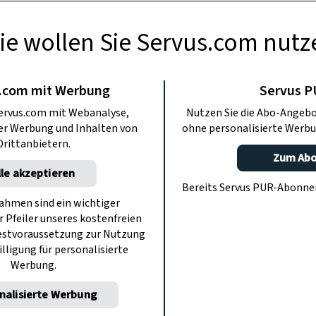
ie wollen Sie Servus.com nutz
USFLÜGE
– das Brandnertal
.com mit Werbung
Servus 
ervus.com mit Webanalyse,
Nutzen Sie die Abo-Angebo
rarlberg
ter Werbung und Inhalten von
ohne personalisierte Werbu
Drittanbietern.
Zum Ab
lle akzeptieren
randnertal im westlichsten Bundesland.
Bereits Servus PUR-Abonn
t ServusTV traditionsverbundene
hmen sind ein wichtiger
r Pfeiler unseres kostenfreien
ie die kalte Jahreszeit schätzen wie
estvoraussetzung zur Nutzung
e andere.
illigung für personalisierte
Werbung.
nalisierte Werbung