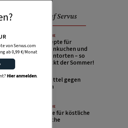
en?
Beliebt auf Servus
PUR
GUTE KÜCHE
13 Rezepte für
te von Servus.com
Zitronenkuchen und
ng ab 0,99 €/Monat
Zitronentorten – so
schmeckt der Sommer!
o
GARTEN
ent?
Hier anmelden
.
Hausmittel gegen
Wespen
GUTE KÜCHE
Rezepte für köstliche
Aufstriche