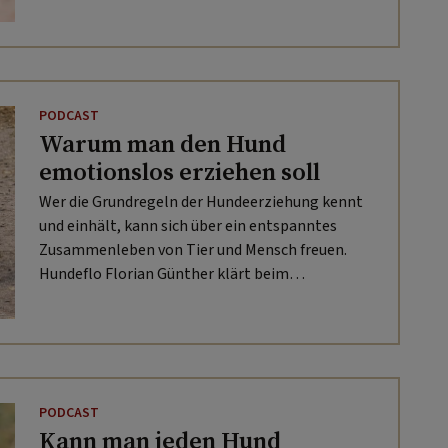
Tötschinger in SITZ. PLATZ. HIER. FUSS. LAUF. auf.
PODCAST
Warum man den Hund
emotionslos erziehen soll
Wer die Grundregeln der Hundeerziehung kennt
und einhält, kann sich über ein entspanntes
Zusammenleben von Tier und Mensch freuen.
Hundeflo Florian Günther klärt beim
Spaziergang mit Mesi Tötschinger in SITZ.
PLATZ. HIER. FUSS. LAUF. auf, wie das geht.
PODCAST
Kann man jeden Hund