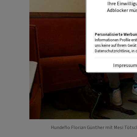
Ihre Einwillig
Adblocker müs
Personalisierte Werbun
Informationen Profile ers
uns keine auf Ihrem Gerät
Datenschutzrichtlinie, in 
Impressu
Hundeflo Florian Günther mit Mesi Tötsc