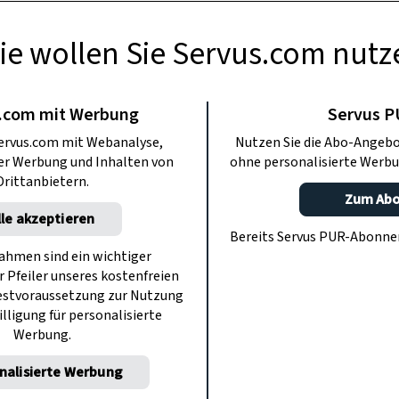
ie wollen Sie Servus.com nutz
ODCASTS
erwöhnten Hund?
.com mit Werbung
Servus 
ervus.com mit Webanalyse,
Nutzen Sie die Abo-Angebo
ter Werbung und Inhalten von
ohne personalisierte Werbu
ckerl, sein Futter ist mit Parmesan
Drittanbietern.
 ihm jeder Wunsch von der Schnauze
Zum Ab
lle akzeptieren
zufriedener? Hundeflo Florian Günther
Bereits Servus PUR-Abonn
Z. PLATZ. HIER. FUSS. LAUF.
hmen sind ein wichtiger
r Pfeiler unseres kostenfreien
estvoraussetzung zur Nutzung
illigung für personalisierte
Werbung.
nalisierte Werbung