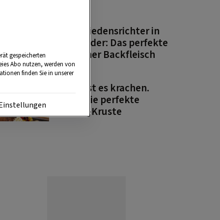
PODCAST
Zum Friedensrichter in
Wien. Oder: Das perfekte
Altwiener Backfleisch
rät gespeicherten
reies Abo nutzen, werden von
tionen finden Sie in unserer
PODCAST
Ilse lässt es krachen.
Oder: Die perfekte
Einstellungen
Braten-Kruste