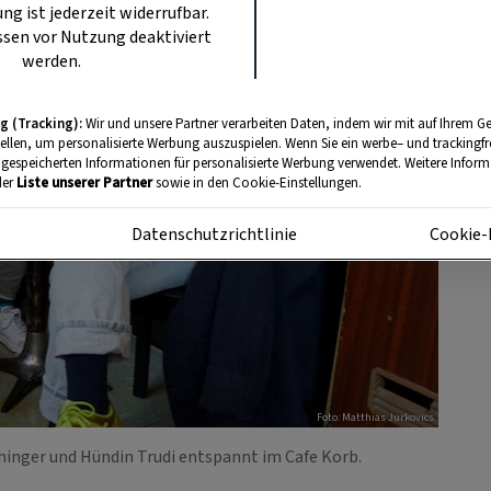
ung ist jederzeit widerrufbar.
sen vor Nutzung deaktiviert
werden.
g (Tracking):
Wir und unsere Partner verarbeiten Daten, indem wir mit auf Ihrem Ge
tellen, um personalisierte Werbung auszuspielen. Wenn Sie ein werbe– und trackingf
 gespeicherten Informationen für personalisierte Werbung verwendet. Weitere Informa
der
Liste unserer Partner
sowie in den Cookie-Einstellungen.
m
Datenschutzrichtlinie
Cookie-
Foto: Matthias Jurkovics
hinger und Hündin Trudi entspannt im Cafe Korb.