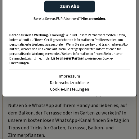
Zum Abo
Bereits Servus PUR-Abonnent?
Hier anmelden
.
Personalisierte Werbung (Tracking):
Wir und unsere Partner verarbeiten Daten,
indem wir mit auf Ihrem Gerät gespeicherten Informationen Profile erstellen, um
personalisierte Werbung auszuspielen. Wenn Sie ein werbe– und trackingfreies Abo
nutzen, werden von uns keine auf Ihrem Gerät gespeicherten Informationen für
personalisierte Werbung verwendet. Weitere Informationen finden Sie in unserer
Datenschutzrichtlinie, in der
Liste unserer Partner
sowie in den Cookie-
Einstellungen.
Impressum
Datenschutzrichtlinie
Cookie-Einstellungen
„Servus Garten“ auf WhatsApp
Nutzen Sie WhatsApp auf Ihrem Handy und lieben es, auf
dem Balkon, der Terrasse oder im Garten zu werkeln? In
unserem kostenlosen WhatsApp-Kanal finden Sie täglich
Tipps und Tricks für Garten, Terrasse, Balkon- und
Zimmerpflanzen.