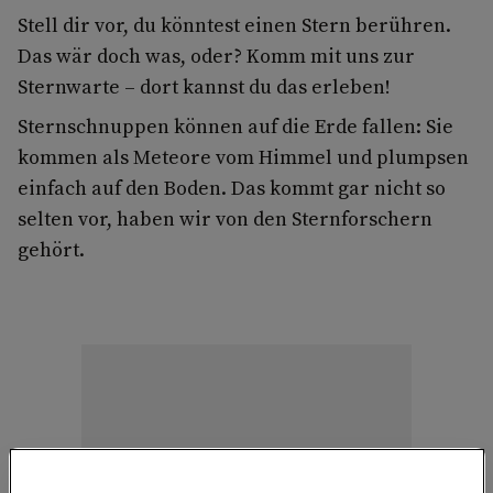
Stell dir vor, du könntest einen Stern berühren.
Das wär doch was, oder? Komm mit uns zur
Sternwarte – dort kannst du das erleben!
Sternschnuppen können auf die Erde fallen: Sie
kommen als Meteore vom Himmel und plumpsen
einfach auf den Boden. Das kommt gar nicht so
selten vor, haben wir von den Sternforschern
gehört.
Anzeige