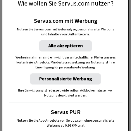
Wie wollen Sie Servus.com nutzen?
Servus.com mit Werbung
Nutzen Sie Servus.com mit Webanalyse, personalisierter Werbung
und Inhalten von Drittanbietern.
Alle akzeptieren
Ein Stück Sternschnuppe durften wir in die Hand
Werbeeinnahmen sind ein wichtiger wirtschaftlicher Pfeiler unseres
kostenfreien Angebots. Mindestvoraussetzung zur Nutzung ist Ihre
nehmen – fühlt sich glatt an und irgendwie ...
Einwilligung für personalisierte Werbung.
himmlisch.
Personalisierte Werbung
Aber das war längst nicht alles, was wir an
Ihre Einwilligung ist jederzeit widerrufbar. Adblocker müssen vor
diesem abenteuerlichen Tag erlebt haben: Wir
Nutzung deaktiviert werden.
haben die Sonne kochen gesehen, mit Steinen
einen Mondkrater in den Sand gesprengt und
Servus PUR
unsere eigene silbern glänzende Rakete gebaut.
Nutzen Sie die Abo-Angebote von Servus.com ohne personalisierte
Die ist aber abgezischt!
Werbung ab 0,99 €/Monat