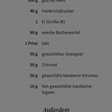
300 g
glattes Mehl
40 g
Feinkristallzucker
1
Ei (Größe M)
90 g
weiche Butterwürfel
1 Prise
Salz
30 g
gewürfeltes Orangeat
30 g
Zitronat
20 g
gewürfelte kandierte Kirschen
10 g
fein gewürfelter kandierter
Ingwer
Außerdem