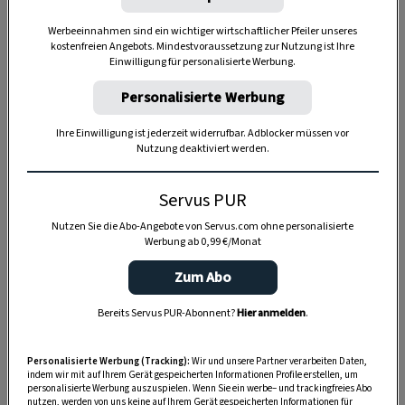
Werbeeinnahmen sind ein wichtiger wirtschaftlicher Pfeiler unseres
kostenfreien Angebots. Mindestvoraussetzung zur Nutzung ist Ihre
Einwilligung für personalisierte Werbung.
Personalisierte Werbung
Ihre Einwilligung ist jederzeit widerrufbar. Adblocker müssen vor
Nutzung deaktiviert werden.
Servus PUR
Anzeige
Nutzen Sie die Abo-Angebote von Servus.com ohne personalisierte
Werbung ab 0,99 €/Monat
Zum Abo
Bereits Servus PUR-Abonnent?
Hier anmelden
.
Personalisierte Werbung (Tracking):
Wir und unsere Partner verarbeiten Daten,
indem wir mit auf Ihrem Gerät gespeicherten Informationen Profile erstellen, um
personalisierte Werbung auszuspielen. Wenn Sie ein werbe– und trackingfreies Abo
nutzen, werden von uns keine auf Ihrem Gerät gespeicherten Informationen für