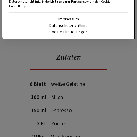
Datenschutzrichtlinie, in der
Liste unserer Partner
sowie in den Cookie-
Einstellungen.
Impressum
Datenschutzrichtlinie
SPEICHERN
DRUCKEN
Cookie-Einstellungen
Zutaten
6 Blatt
weiße Gelatine
100 ml
Milch
150 ml
Espresso
3 EL
Zucker
2 Pkg.
Vanillezucker