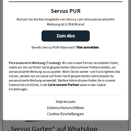
Wer im Winter über ausreichend Brennholz
Servus PUR
verfügen möchte, muss rechtzeitig mit dem
Nutzen Sie die Abo-Angebote von Servus.com ohne personalisierte
Holzspalten beginnen (das funktioniert am
Werbung ab 0,99 €/Monat
besten im feuchten Zustand) und ein paar
Zum Abo
wichtige Regeln bei der Lagerung beachten.
Bereits Servus PUR-Abonnent?
Hier anmelden
.
Personalisierte Werbung (Tracking):
Wir und unsere Partner verarbeiten Daten,
indem wir mit auf Ihrem Gerät gespeicherten Informationen Profile erstellen, um
personalisierte Werbung auszuspielen. Wenn Sie ein werbe– und trackingfreies Abo
nutzen, werden von uns keine auf Ihrem Gerät gespeicherten Informationen für
personalisierte Werbung verwendet. Weitere Informationen finden Sie in unserer
Datenschutzrichtlinie, in der
Liste unserer Partner
sowie in den Cookie-
Einstellungen.
Impressum
Datenschutzrichtlinie
Cookie-Einstellungen
„Servus Garten“ auf WhatsApp