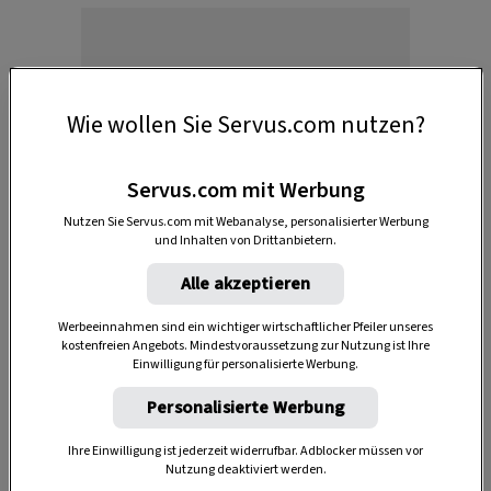
Wie wollen Sie Servus.com nutzen?
Anzeige
Servus.com mit Werbung
Nutzen Sie Servus.com mit Webanalyse, personalisierter Werbung
und Inhalten von Drittanbietern.
Alle akzeptieren
Werbeeinnahmen sind ein wichtiger wirtschaftlicher Pfeiler unseres
kostenfreien Angebots. Mindestvoraussetzung zur Nutzung ist Ihre
Einwilligung für personalisierte Werbung.
Klang-Test.
Ob das Holz ausreichend getrocknet
ist, kann man leicht heraushören: Schlagen Sie
Personalisierte Werbung
zwei Scheite aneinander – ist der Klang
hohl und
Ihre Einwilligung ist jederzeit widerrufbar. Adblocker müssen vor
nicht dumpf
? Dann ab damit in den Kamin!
Nutzung deaktiviert werden.