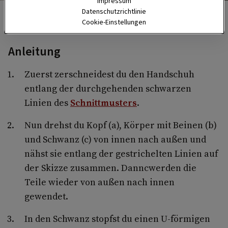
Impressum
Datenschutzrichtlinie
Das braucht man für ein Eichhörnchen.
Cookie-Einstellungen
Anleitung
Zuerst zerschneidest du den Handschuh
entlang der durchgehenden schwarzen
Linien des
Schnittmusters
.
Nun drehst du Kopf (a), Körper mit Beinen (b)
und Schwanz (c) von innen nach außen und
nähst sie entlang der gestrichelten Linien auf
der Skizze zusammen. Danncwerden die
Teile wieder von außen nach innen
gewendet.
In den Schwanz stopfst du einen U-förmigen