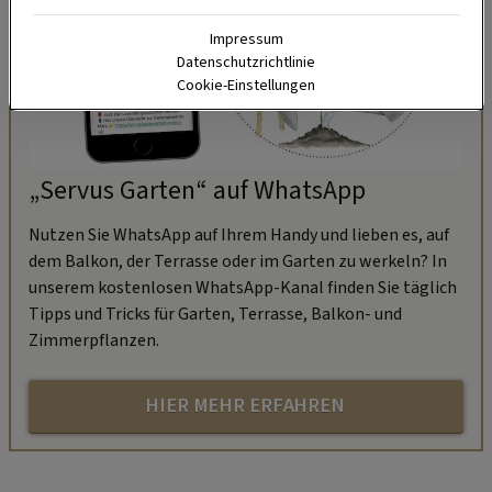
Impressum
Datenschutzrichtlinie
Cookie-Einstellungen
„Servus Garten“ auf WhatsApp
Nutzen Sie WhatsApp auf Ihrem Handy und lieben es, auf
dem Balkon, der Terrasse oder im Garten zu werkeln? In
unserem kostenlosen WhatsApp-Kanal finden Sie täglich
Tipps und Tricks für Garten, Terrasse, Balkon- und
Zimmerpflanzen.
HIER MEHR ERFAHREN