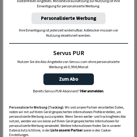
kostenfreien Angebots. Mindestvoraussetzung zur Nutzung ist Ihre
Einwilligung für personalisierte Werbung.
Personalisierte Werbung
Ihre Einwilligung ist jederzeit widerrufbar. Adblocker müssen vor
BRAUCHTUM
Nutzung deaktiviert werden.
Mariä Lichtmess: Weihnachten ade!
Servus PUR
Nutzen Sie die Abo-Angebote von Servus.com ohne personalisierte
Sankt Blasius stößt dem Winter die
Werbung ab 0,99 €/Monat
Hörner ab.
Zum Abo
3. Februar, St. Blasius
Bereits Servus PUR-Abonnent?
Hier anmelden
.
Personalisierte Werbung (Tracking):
Wir und unsere Partner verarbeiten Daten,
indem wir mit auf Ihrem Gerät gespeicherten Informationen Profile erstellen, um
personalisierte Werbung auszuspielen. Wenn Sie ein werbe– und trackingfreies Abo
nutzen, werden von uns keine auf Ihrem Gerät gespeicherten Informationen für
personalisierte Werbung verwendet. Weitere Informationen finden Sie in unserer
Datenschutzrichtlinie, in der
Liste unserer Partner
sowie in den Cookie-
Einstellungen.