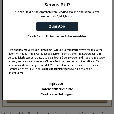
Servus PUR
Nutzen Sie die Abo-Angebote von Servus.com ohne personalisierte
Werbung ab 0,99 €/Monat
Zum Abo
Bereits Servus PUR-Abonnent?
Hier anmelden
.
„Servus Garten“ auf WhatsApp
Personalisierte Werbung (Tracking):
Wir und unsere Partner verarbeiten Daten,
indem wir mit auf Ihrem Gerät gespeicherten Informationen Profile erstellen, um
Nutzen Sie WhatsApp auf Ihrem Handy und lieben es, auf
personalisierte Werbung auszuspielen. Wenn Sie ein werbe– und trackingfreies Abo
nutzen, werden von uns keine auf Ihrem Gerät gespeicherten Informationen für
dem Balkon, der Terrasse oder im Garten zu werkeln? In
personalisierte Werbung verwendet. Weitere Informationen finden Sie in unserer
unserem kostenlosen WhatsApp-Kanal finden Sie täglich
Datenschutzrichtlinie, in der
Liste unserer Partner
sowie in den Cookie-
Einstellungen.
Tipps und Tricks für Garten, Terrasse, Balkon- und
Zimmerpflanzen.
Impressum
Datenschutzrichtlinie
Cookie-Einstellungen
HIER MEHR ERFAHREN