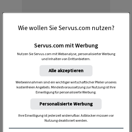
Wie wollen Sie Servus.com nutzen?
Servus.com mit Werbung
Nutzen Sie Servus.com mit Webanalyse, personalisierter Werbung
und Inhalten von Drittanbietern.
Anleitung:
Alle akzeptieren
1. Die Blätter nach Belieben auf das weiße Papier
Werbeeinnahmen sind ein wichtiger wirtschaftlicher Pfeiler unseres
kleben, so dass ein Körper, ein Kopf und Ohren
kostenfreien Angebots. Mindestvoraussetzung zur Nutzung ist Ihre
entstehen.
Einwilligung für personalisierte Werbung.
Personalisierte Werbung
Ihre Einwilligung ist jederzeit widerrufbar. Adblocker müssen vor
Nutzung deaktiviert werden.