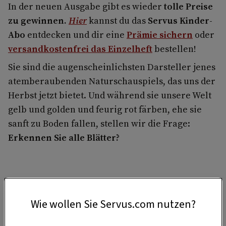
In der neuen Ausgabe gibt es wieder
tolle Preise
zu gewinnen.
Hier
kannst du das
Servus Kinder-
Abo
entdecken und dir eine
Prämie sichern
oder
versandkostenfrei das Einzelheft
bestellen!
Sie sind die augenscheinlichsten Darsteller jenes
atemberaubenden Naturschauspiels, das uns der
Herbst jetzt bietet. Und während sie unsere Welt
gelb und golden und feurig rot färben, ehe sie
sanft zu Boden fallen, stellen wir die Frage:
Erkennen Sie alle Blätter?
Wie wollen Sie Servus.com nutzen?