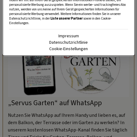
indem wir mit auf Ihrem Gerät gespeicherten Informationen Profile erstellen, um
personalisierte Werbung auszuspielen. Wenn Sie ein werbe– und trackingfreies Abo
übrigens in Grenzen.
nutzen, werden von uns keine auf Ihrem Gerät gespeicherten Informationen für
personalisierte Werbung verwendet. Weitere Informationen finden Sie in unserer
Datenschutzrichtlinie, in der
Liste unserer Partner
sowie in den Cookie-
Einstellungen.
Impressum
Datenschutzrichtlinie
Cookie-Einstellungen
„Servus Garten“ auf WhatsApp
Nutzen Sie WhatsApp auf Ihrem Handy und lieben es, auf
dem Balkon, der Terrasse oder im Garten zu werkeln? In
unserem kostenlosen WhatsApp-Kanal finden Sie täglich