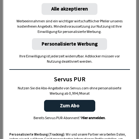
Alle akzeptieren
Werbeeinnahmen sind ein wichtiger wirtschaftlicher Pfeiler unseres
kostenfreien Angebots. Mindestvoraussetzung zur Nutzung ist Ihre
Einwilligung für personalisierte Werbung.
Heilanwendung
Personalisierte Werbung
Ihre Einwilligung ist jederzeit widerrufbar. Adblocker müssen vor
4 g frischer Knoblauch pro Tag, das entspricht
Nutzung deaktiviert werden.
ungefähr einer Zehe, sind jene Menge, bei der
bereits all die positiven Wirkungen auf
Servus PUR
ungünstige Mikroorganismen erwartet werden
Nutzen Sie die Abo-Angebote von Servus.com ohne personalisierte
können. Für den Gefäßschutz reicht schon 1 g pro
Werbung ab 0,99 €/Monat
Tag. Frischer Knoblauch kann sehr gut in Öl
Zum Abo
ausgezogen und kulinarisch weiterverarbeitet
Bereits Servus PUR-Abonnent?
Hier anmelden
.
werden. Bei unserem Knoblauchelixier-Rezept –
eine empfehlenswerte Kur zur
Stärkung der
Personalisierte Werbung (Tracking):
Wir und unsere Partner verarbeiten Daten,
Blutgefäße
– hält sich der Knoblauchgeruch