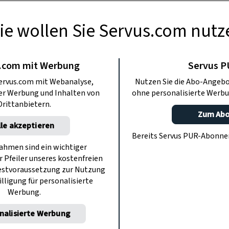
ie wollen Sie Servus.com nutz
RAPOTHEKE
r Linderung von
.com mit Werbung
Servus 
ervus.com mit Webanalyse,
Nutzen Sie die Abo-Angebo
Entzündungen
ter Werbung und Inhalten von
ohne personalisierte Werbu
Drittanbietern.
Zum Ab
lle akzeptieren
finden Sie ein unterstützendes Rezept
Bereits Servus PUR-Abonn
otheker Arnold Achmüller.
hmen sind ein wichtiger
r Pfeiler unseres kostenfreien
estvoraussetzung zur Nutzung
illigung für personalisierte
Werbung.
nalisierte Werbung