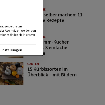
GUTE KÜCHE
Saucen selber machen: 11
beliebte Rezepte
rät gespeicherten
reies Abo nutzen, werden von
tionen finden Sie in unserer
GUTE KÜCHE
Osterlamm-Kuchen
backen: 3 einfache
Einstellungen
Rezepte
GARTEN
15 Kürbissorten im
Überblick – mit Bildern