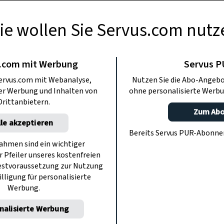
ie wollen Sie Servus.com nutz
RAPOTHEKE
ur Stärkung der
.com mit Werbung
Servus 
ervus.com mit Webanalyse,
Nutzen Sie die Abo-Angebo
eren
ter Werbung und Inhalten von
ohne personalisierte Werbu
Drittanbietern.
Zum Ab
lle akzeptieren
eformt wie Bohnen, etwa so groß wie
Bereits Servus PUR-Abonn
ie tragen, ist enorm. Hier finden Sie ein
hmen sind ein wichtiger
r Pfeiler unseres kostenfreien
Natur von Apotheker Arnold Achmüller.
estvoraussetzung zur Nutzung
illigung für personalisierte
Werbung.
nalisierte Werbung