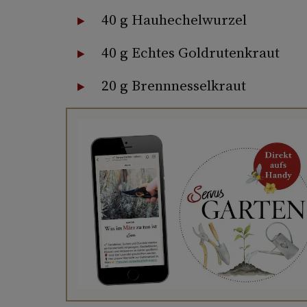
40 g Hauhechelwurzel
40 g Echtes Goldrutenkraut
20 g Brennnesselkraut