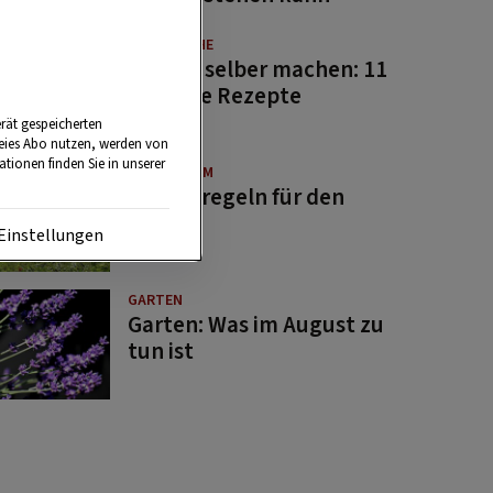
GUTE KÜCHE
Saucen selber machen: 11
beliebte Rezepte
rät gespeicherten
reies Abo nutzen, werden von
tionen finden Sie in unserer
BRAUCHTUM
Bauernregeln für den
August
Einstellungen
GARTEN
Garten: Was im August zu
tun ist