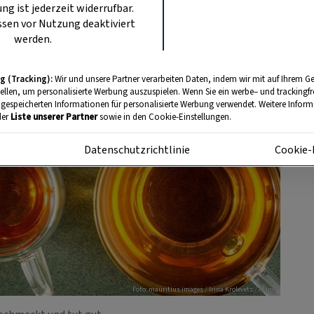
ung ist jederzeit widerrufbar.
sen vor Nutzung deaktiviert
werden.
g (Tracking):
Wir und unsere Partner verarbeiten Daten, indem wir mit auf Ihrem Ge
tellen, um personalisierte Werbung auszuspielen. Wenn Sie ein werbe– und trackingf
 gespeicherten Informationen für personalisierte Werbung verwendet. Weitere Informa
der
Liste unserer Partner
sowie in den Cookie-Einstellungen.
m
Datenschutzrichtlinie
Cookie-
Foto: mauritius images / Irina Krolevets / Alamy