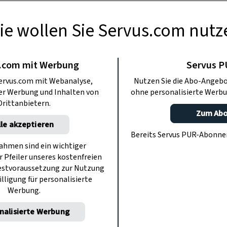
ie wollen Sie Servus.com nutz
RAPOTHEKE
Stärkung der
.com mit Werbung
Servus 
ervus.com mit Webanalyse,
Nutzen Sie die Abo-Angebo
rkräfte
ter Werbung und Inhalten von
ohne personalisierte Werbu
Drittanbietern.
Zum Ab
lle akzeptieren
t uns verraten, wie man mit wenigen
Bereits Servus PUR-Abonn
 Immunsystem mit pflanzlichen Mitteln
hmen sind ein wichtiger
r Pfeiler unseres kostenfreien
ken kann.
estvoraussetzung zur Nutzung
illigung für personalisierte
Werbung.
nalisierte Werbung