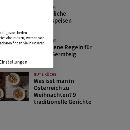
GUTE KÜCHE
11 köstliche
Fastenspeisen
rät gespeicherten
reies Abo nutzen, werden von
GUTE KÜCHE
tionen finden Sie in unserer
10 goldene Regeln für
guten Germteig
Einstellungen
GUTE KÜCHE
Was isst man in
Österreich zu
Weihnachten? 9
traditionelle Gerichte