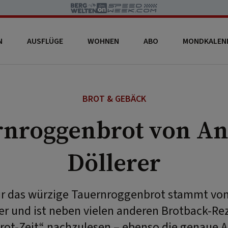
N
AUSFLÜGE
WOHNEN
ABO
MONDKALEN
BROT & GEBÄCK
rnroggenbrot von An
Döllerer
ür das würzige Tauernroggenbrot stammt vo
er und ist neben vielen anderen Brotback-R
ot-Zeit“ nachzulesen – ebenso die genaue A