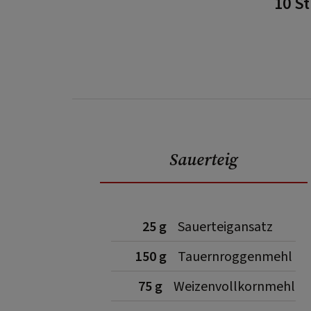
10 S
Sauerteig
25 g
Sauerteigansatz
150 g
Tauernroggenmehl
75 g
Weizenvollkornmehl