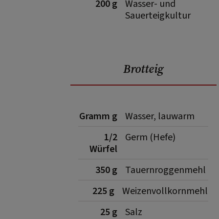
200 g
Wasser- und
Sauerteigkultur
Brotteig
Gramm g
Wasser, lauwarm
1/2
Germ (Hefe)
Würfel
350 g
Tauernroggenmehl
225 g
Weizenvollkornmehl
25 g
Salz