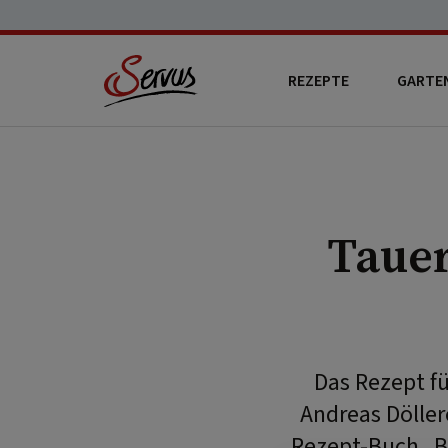
REZEPTE
GARTE
Taue
Das Rezept f
Andreas Döller
Rezept-Buch „Br