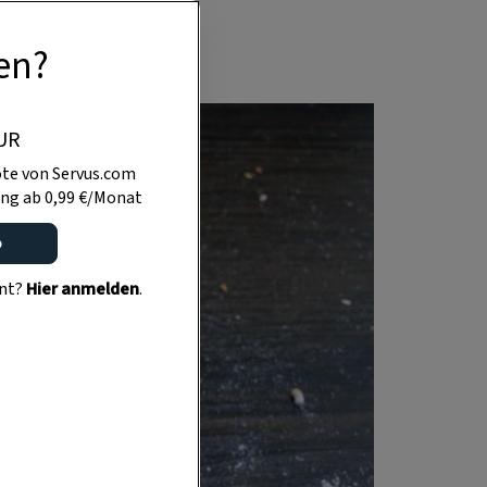
en?
UR
te von Servus.com
ng ab 0,99 €/Monat
o
ent?
Hier anmelden
.