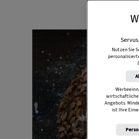
W
Servus
Nutzen Sie S
personalisier
A
Werbeeinna
wirtschaftliche
Angebots. Mind
ist Ihre Einw
Perso