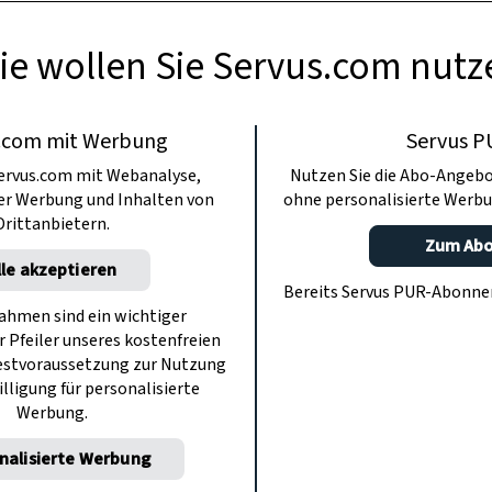
Ansetzen von Sauerteig.
ie wollen Sie Servus.com nutz
.com mit Werbung
Servus P
ervus.com mit Webanalyse,
Nutzen Sie die Abo-Angebo
ter Werbung und Inhalten von
ohne personalisierte Werbu
Drittanbietern.
Zum Ab
lle akzeptieren
Bereits Servus PUR-Abonn
hmen sind ein wichtiger
r Pfeiler unseres kostenfreien
estvoraussetzung zur Nutzung
illigung für personalisierte
Werbung.
nalisierte Werbung