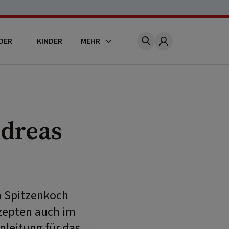
DER
KINDER
MEHR
Account
dreas
n Spitzenkoch
ezepten auch im
nleitung für das