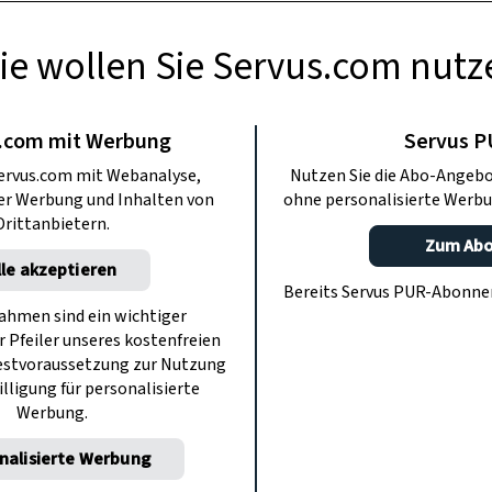
ie wollen Sie Servus.com nutz
TE KÜCHE
KARUS. Die besten
.com mit Werbung
Servus 
ervus.com mit Webanalyse,
Nutzen Sie die Abo-Angebo
elt zu Gast in
ter Werbung und Inhalten von
ohne personalisierte Werbu
Drittanbietern.
Zum Ab
zburg“
lle akzeptieren
Bereits Servus PUR-Abonn
hmen sind ein wichtiger
r Pfeiler unseres kostenfreien
rant Ikarus im Red Bull Hangar-7 die
estvoraussetzung zur Nutzung
zburg. Gemeinsam mit Executive Chef
illigung für personalisierte
Werbung.
, die Feinschmecker aus aller Welt
 3 Stück des neuen Bookazines.
nalisierte Werbung