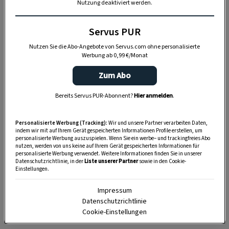
Nutzung deaktiviert werden.
Nutzen Sie WhatsApp auf Ihrem Handy und lieben es, auf
dem Balkon, der Terrasse oder im Garten zu werkeln? In
unserem kostenlosen WhatsApp-Kanal finden Sie täglich
Servus PUR
Tipps und Tricks für Garten, Terrasse, Balkon- und
Nutzen Sie die Abo-Angebote von Servus.com ohne personalisierte
Zimmerpflanzen.
Werbung ab 0,99 €/Monat
Zum Abo
HIER MEHR ERFAHREN
Bereits Servus PUR-Abonnent?
Hier anmelden
.
Personalisierte Werbung (Tracking):
Wir und unsere Partner verarbeiten Daten,
indem wir mit auf Ihrem Gerät gespeicherten Informationen Profile erstellen, um
personalisierte Werbung auszuspielen. Wenn Sie ein werbe– und trackingfreies Abo
nutzen, werden von uns keine auf Ihrem Gerät gespeicherten Informationen für
personalisierte Werbung verwendet. Weitere Informationen finden Sie in unserer
Datenschutzrichtlinie, in der
Liste unserer Partner
sowie in den Cookie-
Einstellungen.
Impressum
Datenschutzrichtlinie
Cookie-Einstellungen
Foto: Roland Vorlaufer