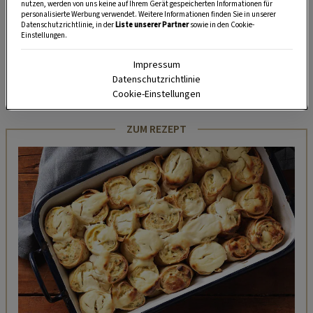
unserem kostenlosen WhatsApp-Kanal finden Sie täglich
nutzen, werden von uns keine auf Ihrem Gerät gespeicherten Informationen für
personalisierte Werbung verwendet. Weitere Informationen finden Sie in unserer
Tipps und Tricks für Garten, Terrasse, Balkon- und
Datenschutzrichtlinie, in der
Liste unserer Partner
sowie in den Cookie-
Zimmerpflanzen.
Einstellungen.
Impressum
HIER MEHR ERFAHREN
Datenschutzrichtlinie
Cookie-Einstellungen
ZUM REZEPT