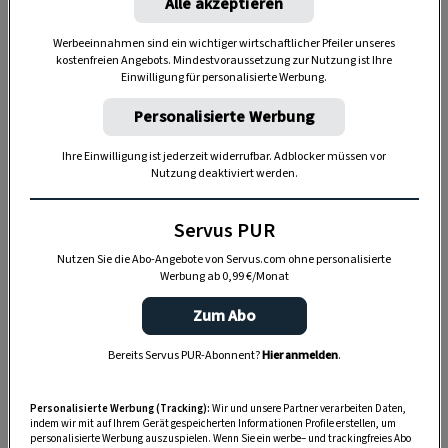
Alle akzeptieren
oben goldbraun sind. Ein Rezept, das man so
kaum noch irgendwo findet.
Werbeeinnahmen sind ein wichtiger wirtschaftlicher Pfeiler unseres
kostenfreien Angebots. Mindestvoraussetzung zur Nutzung ist Ihre
Einwilligung für personalisierte Werbung.
Personalisierte Werbung
Ihre Einwilligung ist jederzeit widerrufbar. Adblocker müssen vor
Nutzung deaktiviert werden.
Servus PUR
Nutzen Sie die Abo-Angebote von Servus.com ohne personalisierte
Werbung ab 0,99 €/Monat
Zum Abo
„Servus Garten“ auf WhatsApp
Bereits Servus PUR-Abonnent?
Hier anmelden
.
Nutzen Sie WhatsApp auf Ihrem Handy und lieben es, auf
Personalisierte Werbung (Tracking):
Wir und unsere Partner verarbeiten Daten,
dem Balkon, der Terrasse oder im Garten zu werkeln? In
indem wir mit auf Ihrem Gerät gespeicherten Informationen Profile erstellen, um
personalisierte Werbung auszuspielen. Wenn Sie ein werbe– und trackingfreies Abo