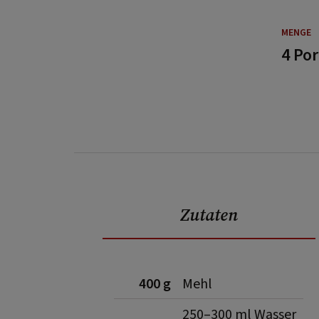
MENGE
4 Po
Zutaten
400 g
Mehl
250–300 ml Wasser