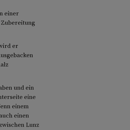
n einer
e Zubereitung
wird er
ausgebacken
alz
aben und ein
terseite eine
Wenn einem
 auch einen
 zwischen Lunz