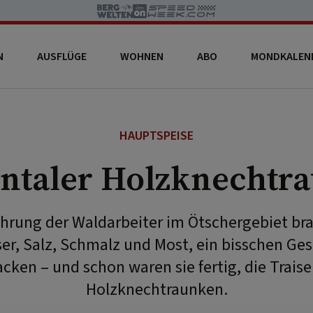
N
AUSFLÜGE
WOHNEN
ABO
MONDKALEN
HAUPTSPEISE
entaler Holzknechtr
ahrung der Waldarbeiter im Ötschergebiet b
er, Salz, Schmalz und Most, ein bisschen Ge
cken – und schon waren sie fertig, die Traise
Holzknechtraunken.