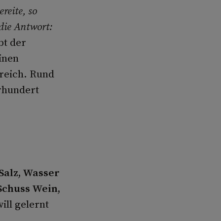
reite, so
die Antwort:
bt der
inen
reich. Rund
hrhundert
Salz, Wasser
Schuss Wein,
ill gelernt