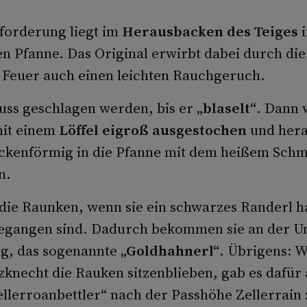
forderung liegt im
Herausbacken des Teiges
i
n Pfanne. Das Original erwirbt dabei durch di
 Feuer auch einen leichten Rauchgeruch.
ss geschlagen werden, bis er
„blaselt“
. Dann 
it einem
Löffel eigroß ausgestochen
und her
ckenförmig in die Pfanne mit dem heißem Schm
n.
 die Raunken, wenn sie ein schwarzes Randerl h
egangen sind. Dadurch bekommen sie an der Un
g, das sogenannte
„Goldhahnerl“
. Übrigens: 
knecht die Rauken sitzenblieben, gab es dafür
llerroanbettler“ nach der Passhöhe Zellerrain