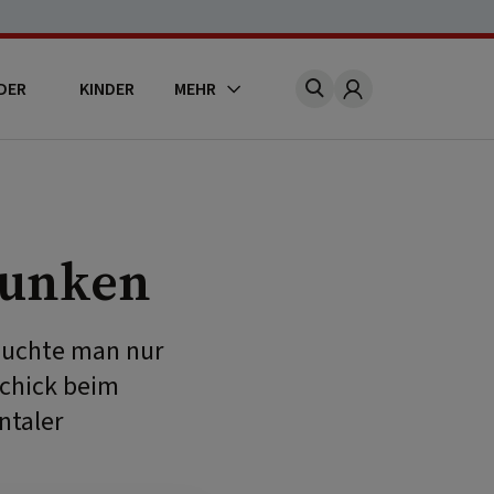
DER
KINDER
MEHR
Account
aunken
rauchte man nur
schick beim
ntaler