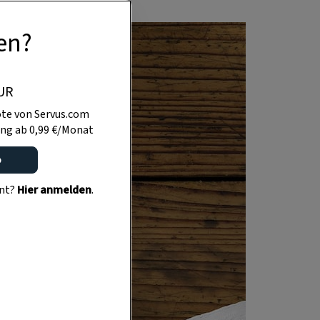
en?
UR
te von Servus.com
ng ab 0,99 €/Monat
o
ent?
Hier anmelden
.