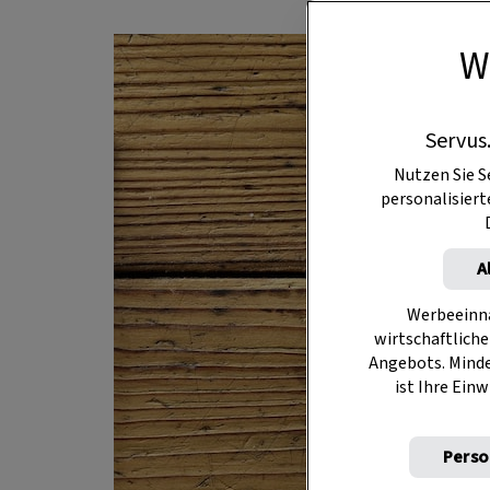
W
Servus
Nutzen Sie S
personalisier
A
Werbeeinna
wirtschaftliche
Angebots. Mind
ist Ihre Einw
Perso