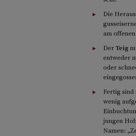
Die Heraus
gusseiserne
am offenen
Der
Teig
mu
entweder m
oder schne
eingegosse
Fertig sind
wenig aufg
Einbuchtun
jungen Holz
Namen: „Ze