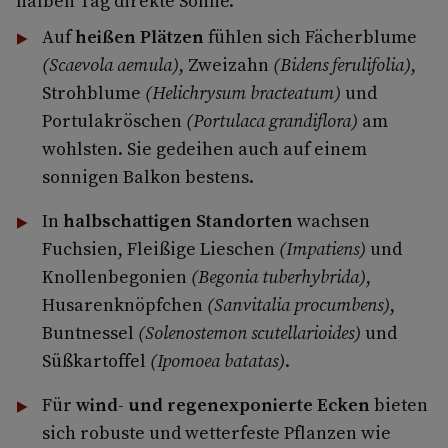
halben Tag direkte Sonne.
Auf
heißen Plätzen
fühlen sich Fächerblume
(Scaevola aemula)
, Zweizahn
(Bidens ferulifolia)
,
Strohblume
(Helichrysum bracteatum)
und
Portulakröschen
(Portulaca grandiflora)
am
wohlsten. Sie gedeihen auch auf einem
sonnigen Balkon bestens.
In
halbschattigen Standorten
wachsen
Fuchsien, Fleißige Lieschen
(Impatiens)
und
Knollenbegonien
(Begonia tuberhybrida)
,
Husarenknöpfchen
(Sanvitalia procumbens)
,
Buntnessel
(Solenostemon scutellarioides)
und
Süßkartoffel
(Ipomoea batatas)
.
Für
wind- und regenexponierte Ecken
bieten
sich robuste und wetterfeste Pflanzen wie