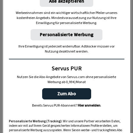
Alle akzeptieren
Ob es besser ist, mit Leitungswasser oder
Werbeeinnahmen sind ein wichtiger wirtschaftlicher Pfeiler unseres
Regenwasser zu gießen, erfahren Sie hier
.
kostenfreien Angebots. Mindestvoraussetzung zur Nutzung ist Ihre
Einwilligung für personalisierte Werbung.
Personalisierte Werbung
Ihre Einwilligung ist jederzeit widerrufbar. Adblocker müssen vor
Nutzung deaktiviert werden.
Servus PUR
Nutzen Sie die Abo-Angebote von Servus.com ohne personalisierte
Werbung ab 0,99 €/Monat
Zum Abo
Bereits Servus PUR-Abonnent?
Hier anmelden
.
„Servus Garten“ auf WhatsApp
Personalisierte Werbung (Tracking):
Wir und unsere Partner verarbeiten Daten,
Nutzen Sie WhatsApp auf Ihrem Handy und lieben es, auf
indem wir mit auf Ihrem Gerät gespeicherten Informationen Profile erstellen, um
dem Balkon, der Terrasse oder im Garten zu werkeln? In
personalisierte Werbung auszuspielen. Wenn Sie ein werbe– und trackingfreies Abo