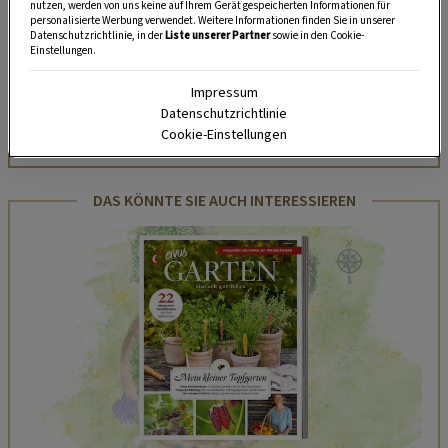
nutzen, werden von uns keine auf Ihrem Gerät gespeicherten Informationen für
unserem kostenlosen WhatsApp-Kanal finden Sie täglich
personalisierte Werbung verwendet. Weitere Informationen finden Sie in unserer
Datenschutzrichtlinie, in der
Liste unserer Partner
sowie in den Cookie-
Tipps und Tricks für Garten, Terrasse, Balkon- und
Einstellungen.
Zimmerpflanzen.
Impressum
Datenschutzrichtlinie
HIER MEHR ERFAHREN
Cookie-Einstellungen
DAS KÖNNTE SIE AUCH INTERESSIEREN