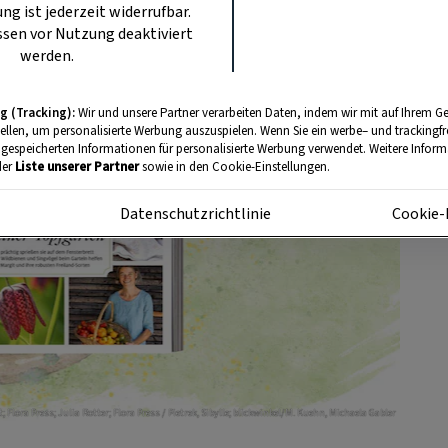
ung ist jederzeit widerrufbar.
sen vor Nutzung deaktiviert
werden.
g (Tracking):
Wir und unsere Partner verarbeiten Daten, indem wir mit auf Ihrem Ge
tellen, um personalisierte Werbung auszuspielen. Wenn Sie ein werbe– und trackingf
 gespeicherten Informationen für personalisierte Werbung verwendet. Weitere Informa
der
Liste unserer Partner
sowie in den Cookie-Einstellungen.
m
Datenschutzrichtlinie
Cookie-
t; Flora Press; Julia Rotter; Flora Press / Pietrek, Sibylle; blickwinkel/M. Kuehn, Michaela Gabler