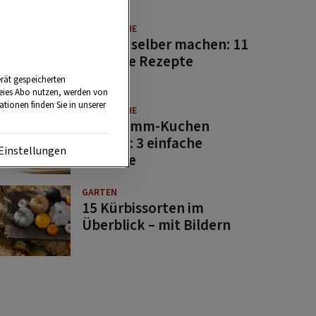
GUTE KÜCHE
Saucen selber machen: 11
beliebte Rezepte
rät gespeicherten
reies Abo nutzen, werden von
tionen finden Sie in unserer
GUTE KÜCHE
Osterlamm-Kuchen
backen: 3 einfache
Einstellungen
Rezepte
GARTEN
15 Kürbissorten im
Überblick – mit Bildern