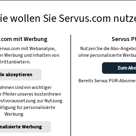
ie wollen Sie Servus.com nutz
GARTEN
ten 2026: Mein
.com mit Werbung
Servus 
ervus.com mit Webanalyse,
Nutzen Sie die Abo-Angebo
 Topfgarten
ter Werbung und Inhalten von
ohne personalisierte Werbu
Drittanbietern.
Zum Ab
lle akzeptieren
ps für Ihren Lieblingsort. Heuer mit
Bereits Servus PUR-Abonn
nden Nützlingen, 22 vergessenen
hmen sind ein wichtiger
r Pfeiler unseres kostenfreien
zt versandkostenfrei bestellen!
estvoraussetzung zur Nutzung
illigung für personalisierte
Werbung.
nalisierte Werbung