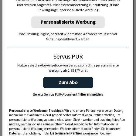
kostenfreien Angebots. Mindestvoraussetzung zur Nutzung ist Ihre
Einwilligung für personalisierte Werbung.
SPEICHERN
DRUCKEN
Personalisierte Werbung
Ihre Einwilligung ist jederzeit widerrufbar. Adblocker müssen vor
Nutzung deaktiviert werden.
Für die Apfelfülle
Servus PUR
Nutzen Sie die Abo-Angebote von Servus.com ohne personalisierte
Werbung ab 0,99 €/Monat
300 g
Apfel
Zum Abo
Saft von 1 Zitrone
Bereits Servus PUR-Abonnent?
Hier anmelden
.
2 EL
Zucker
2 EL
Apfelmus
Personalisierte Werbung (Tracking):
Wir und unsere Partner verarbeiten Daten,
indem wir mit auf Ihrem Gerät gespeicherten Informationen Profile erstellen, um
personalisierte Werbung auszuspielen. Wenn Sie ein werbe– und trackingfreies Abo
1 Prise
Zimt
nutzen, werden von uns keine auf Ihrem Gerät gespeicherten Informationen für
personalisierte Werbung verwendet. Weitere Informationen finden Sie in unserer
Datenschutzrichtlinie, in der
Liste unserer Partner
sowie in den Cookie-