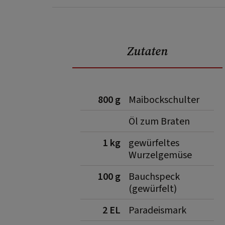
Zutaten
800 g
Maibockschulter
Öl zum Braten
1 kg
gewürfeltes
Wurzelgemüse
100 g
Bauchspeck
(gewürfelt)
2 EL
Paradeismark