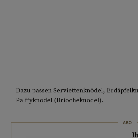
Dazu passen Serviettenknödel, Erdäpfelk
Palffyknödel (Briocheknödel).
ABO
I