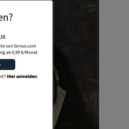
en?
UR
te von Servus.com
ng ab 0,99 €/Monat
o
ent?
Hier anmelden
.