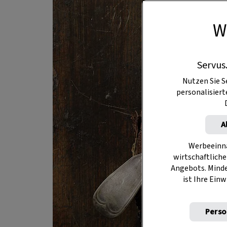
W
Servus
Nutzen Sie S
personalisier
A
Werbeeinna
wirtschaftliche
Angebots. Mind
ist Ihre Einw
Perso