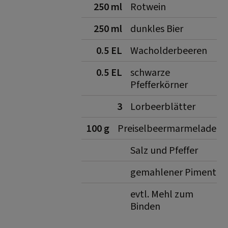
250 ml
Rotwein
250 ml
dunkles Bier
0.5 EL
Wacholderbeeren
0.5 EL
schwarze
Pfefferkörner
3
Lorbeerblätter
100 g
Preiselbeermarmelade
Salz und Pfeffer
gemahlener Piment
evtl. Mehl zum
Binden