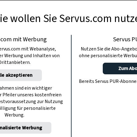
ie wollen Sie Servus.com nutz
.com mit Werbung
Servus P
ervus.com mit Webanalyse,
Nutzen Sie die Abo-Angebo
ter Werbung und Inhalten von
ohne personalisierte Werbu
Drittanbietern.
Zum Ab
lle akzeptieren
Bereits Servus PUR-Abonn
hmen sind ein wichtiger
r Pfeiler unseres kostenfreien
estvoraussetzung zur Nutzung
illigung für personalisierte
Werbung.
nalisierte Werbung