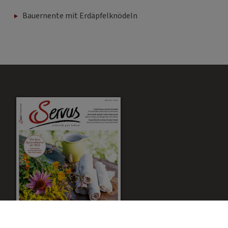
Bauernente mit Erdäpfelknödeln
Werbu