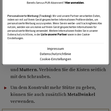
Bereits Servus PUR-Abonnent?
Hier anmelden
.
Reinigen
Sie sie anschließend mit Wasser und
lassen sie alles schön trocknen.
Personalisierte Werbung (Tracking):
Wir und unsere Partner verarbeiten Daten,
indem wir mit auf Ihrem Gerät gespeicherten Informationen Profile erstellen, um
Nun können Sie die guten Stücke nach Lust
personalisierte Werbung auszuspielen. Wenn Sie ein werbe– und trackingfreies Abo
nutzen, werden von uns keine auf Ihrem Gerät gespeicherten Informationen für
und Laune arrangieren. Achten Sie darauf,
personalisierte Werbung verwendet. Weitere Informationen finden Sie in unserer
Datenschutzrichtlinie, in der
Liste unserer Partner
sowie in den Cookie-
dass etwaige beschädigte Seiten nicht zu
Einstellungen.
sehen sind.
Impressum
Datenschutzrichtlinie
Ist die passende Konstellation gefunden,
Cookie-Einstellungen
brauchen Sie einen
Akkubohrer
,
Schrauben
und
Muttern
. Verbinden Sie die Kisten seitlich
mit den Schrauben.
Um dem Konstrukt mehr Stütze zu geben,
können Sie auch zusätzlich
Metallwinkel
verwenden.