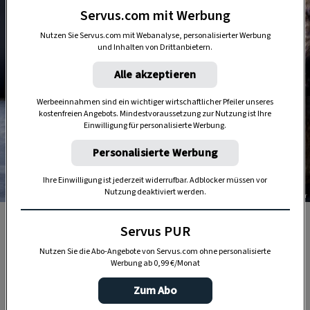
Servus.com mit Werbung
Nutzen Sie Servus.com mit Webanalyse, personalisierter Werbung
und Inhalten von Drittanbietern.
Alle akzeptieren
Werbeeinnahmen sind ein wichtiger wirtschaftlicher Pfeiler unseres
kostenfreien Angebots. Mindestvoraussetzung zur Nutzung ist Ihre
Einwilligung für personalisierte Werbung.
Personalisierte Werbung
Ihre Einwilligung ist jederzeit widerrufbar. Adblocker müssen vor
Nutzung deaktiviert werden.
Foto: Christine Bauer
Zinngefäße wirken vor dem dunklen Hintergrund
Servus PUR
besonders schön.
Nutzen Sie die Abo-Angebote von Servus.com ohne personalisierte
Werbung ab 0,99 €/Monat
Befreien Sie die alten Kisten mit einer
Zum Abo
Stahlbürste
von Staub und Obstresten.