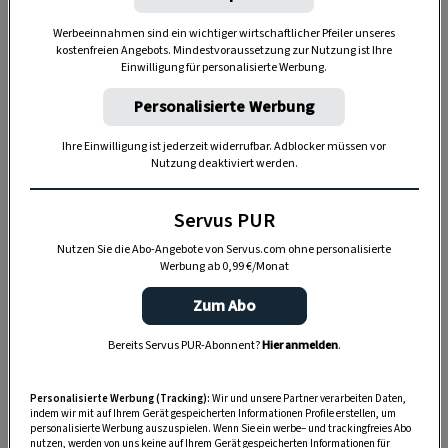
Werbeeinnahmen sind ein wichtiger wirtschaftlicher Pfeiler unseres
kostenfreien Angebots. Mindestvoraussetzung zur Nutzung ist Ihre
Anzeige
Einwilligung für personalisierte Werbung.
Personalisierte Werbung
Ihre Einwilligung ist jederzeit widerrufbar. Adblocker müssen vor
Nutzung deaktiviert werden.
Servus PUR
Nutzen Sie die Abo-Angebote von Servus.com ohne personalisierte
Werbung ab 0,99 €/Monat
Zum Abo
Bereits Servus PUR-Abonnent?
Hier anmelden
.
Personalisierte Werbung (Tracking):
Wir und unsere Partner verarbeiten Daten,
indem wir mit auf Ihrem Gerät gespeicherten Informationen Profile erstellen, um
personalisierte Werbung auszuspielen. Wenn Sie ein werbe– und trackingfreies Abo
nutzen, werden von uns keine auf Ihrem Gerät gespeicherten Informationen für