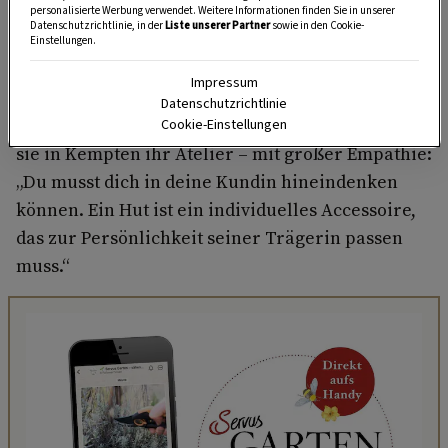
personalisierte Werbung verwendet. Weitere Informationen finden Sie in unserer
Datenschutzrichtlinie, in der
Liste unserer Partner
sowie in den Cookie-
Einstellungen.
Hutmacherin Marita Prestel sorgt dafür, dass ihre
Impressum
Maßarbeit neugierige Blicke auf sich zieht.
Datenschutzrichtlinie
Zum Glück für Deutschland: Mittlerweile führt
Cookie-Einstellungen
sie in Kempten ihr Atelier – mit großer Empathie:
„Du musst dich in deine Kundin hineindenken
können. Ein Hut ist ein individuelles Accessoire,
das zur Persönlichkeit seiner Trägerin passen
muss.“