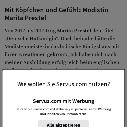
Mit Köpfchen und Gefühl: Modistin
Marita Prestel
Von 2012 bis 2014 trug
Marita Prestel
den Titel
„Deutsche Hutkönigin“. Doch beinahe hätte die
Modistenmeisterin das britische Königshaus mit
ihren Kreationen gekrönt: „Ich habe mich nach
meiner Ausbildung erfolgreich beim englischen
Hofhutmacher beworben. Doch vor meiner
Übersiedelung habe ich meinen späteren Mann
Wie wollen Sie Servus.com nutzen?
kennengelernt.“
Servus.com mit Werbung
Nutzen Sie Servus.com mit Webanalyse, personalisierter Werbung
und Inhalten von Drittanbietern.
Alle akzeptieren