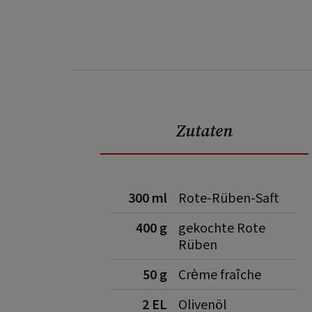
Zutaten
300 ml
Rote-Rüben-Saft
400 g
gekochte Rote
Rüben
50 g
Crème fraîche
2 EL
Olivenöl