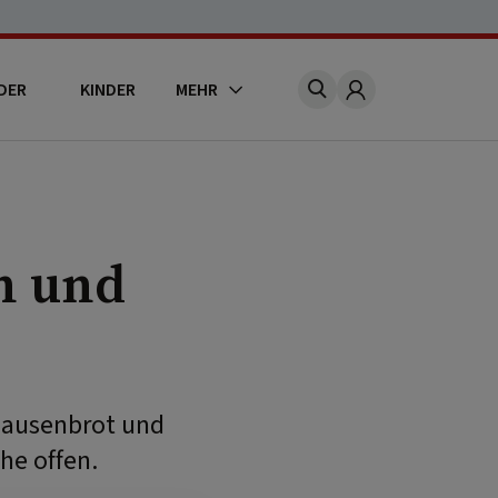
DER
KINDER
MEHR
Account
n und
 Jausenbrot und
he offen.