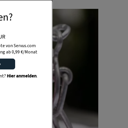
en?
UR
te von Servus.com
ng ab 0,99 €/Monat
o
ent?
Hier anmelden
.