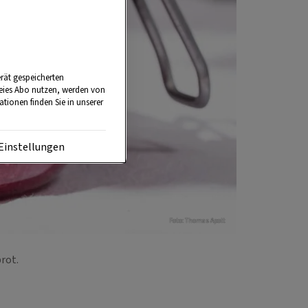
rät gespeicherten
reies Abo nutzen, werden von
tionen finden Sie in unserer
Einstellungen
Foto: Thomas Apolt
brot.