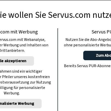
ie wollen Sie Servus.com nutz
.com mit Werbung
Servus P
ervus.com mit Webanalyse,
Nutzen Sie die Abo-Angebo
ter Werbung und Inhalten von
ohne personalisierte Werbu
Drittanbietern.
Zum Ab
lle akzeptieren
Bereits Servus PUR-Abonn
hmen sind ein wichtiger
r Pfeiler unseres kostenfreien
estvoraussetzung zur Nutzung
illigung für personalisierte
Werbung.
nalisierte Werbung