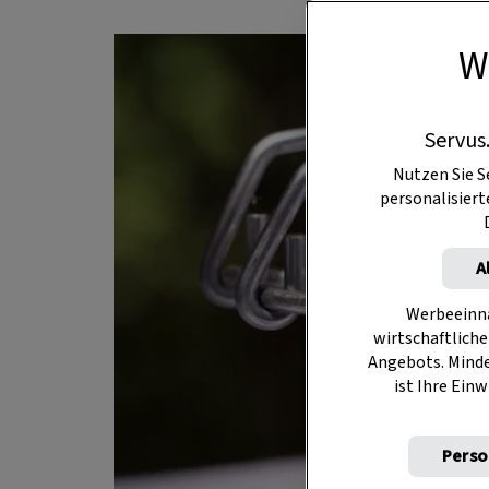
W
Servus
Nutzen Sie S
personalisier
A
Werbeeinna
wirtschaftliche
Angebots. Mind
ist Ihre Einw
Perso