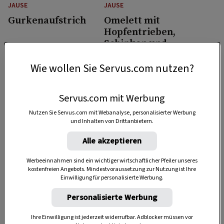
JAUSE
JAUSE
Gurkenaufstrich
Omelett mit
Hopfentrieben,
Schinken und
Jungzwiebeln
20 Min.
10 Min.
Wie wollen Sie Servus.com nutzen?
Servus.com mit Werbung
Nutzen Sie Servus.com mit Webanalyse, personalisierter Werbung
und Inhalten von Drittanbietern.
Alle akzeptieren
JAUSE
JAUSE
Werbeeinnahmen sind ein wichtiger wirtschaftlicher Pfeiler unseres
Marillenmarmelade
3 regionale
kostenfreien Angebots. Mindestvoraussetzung zur Nutzung ist Ihre
Einwilligung für personalisierte Werbung.
einfach selber
Alternativen zum
machen
Avocadobrot von
Personalisierte Werbung
Sabina Frauscher
1 Std.
20 Min.
Ihre Einwilligung ist jederzeit widerrufbar. Adblocker müssen vor