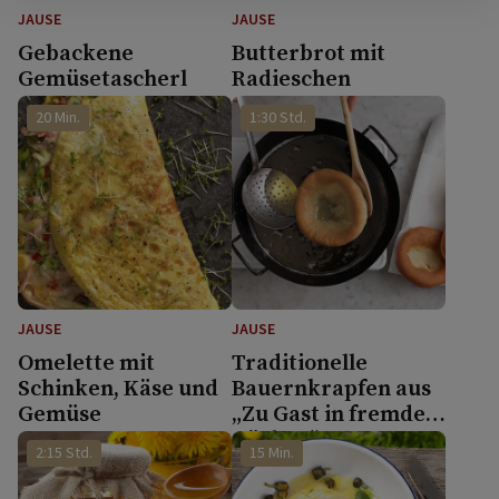
JAUSE
JAUSE
Gebackene
Butterbrot mit
Gemüsetascherl
Radieschen
20 Min.
1:30 Std.
JAUSE
JAUSE
Omelette mit
Traditionelle
Schinken, Käse und
Bauernkrapfen aus
Gemüse
„Zu Gast in fremden
Küchen“
2:15 Std.
15 Min.