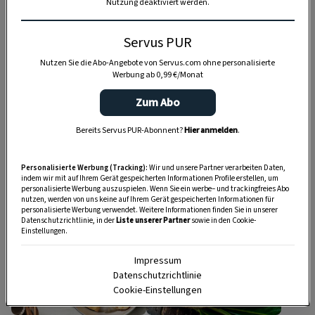
Nutzung deaktiviert werden.
Servus PUR
Nutzen Sie die Abo-Angebote von Servus.com ohne personalisierte
Werbung ab 0,99 €/Monat
Zum Abo
JAUSE
JAUSE
Bereits Servus PUR-Abonnent?
Hier anmelden
.
Hendlsalat mit
Süßes buntes
Omelett
Popcorn selber
machen
Personalisierte Werbung (Tracking):
Wir und unsere Partner verarbeiten Daten,
indem wir mit auf Ihrem Gerät gespeicherten Informationen Profile erstellen, um
personalisierte Werbung auszuspielen. Wenn Sie ein werbe– und trackingfreies Abo
1 Std.
10 Min.
nutzen, werden von uns keine auf Ihrem Gerät gespeicherten Informationen für
personalisierte Werbung verwendet. Weitere Informationen finden Sie in unserer
Datenschutzrichtlinie, in der
Liste unserer Partner
sowie in den Cookie-
Einstellungen.
Impressum
Datenschutzrichtlinie
Cookie-Einstellungen