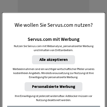
Wie wollen Sie Servus.com nutzen?
Servus.com mit Werbung
1. Der Trick mit der Zwiebel
Nutzen Sie Servus.com mit Webanalyse, personalisierter Werbung
und Inhalten von Drittanbietern.
Halbiert und aufgespießt, entpuppt sich die
Alle akzeptieren
Wunderknolle als wahrer Grillrost-Reiniger.
Wichtig ist, dass der Rost
noch heiß
ist. Dann
Werbeeinnahmen sind ein wichtiger wirtschaftlicher Pfeiler unseres
kostenfreien Angebots. Mindestvoraussetzung zur Nutzung ist Ihre
lässt sich die Kruste durch
kräftiges Reiben
Einwilligung für personalisierte Werbung.
problemlos beseitigen.
Personalisierte Werbung
Nützlicher Nebeneffekt: Der Saft aus der
Ihre Einwilligung ist jederzeit widerrufbar. Adblocker müssen vor
Zwiebel wirkt
desinfizierend
.
Nutzung deaktiviert werden.