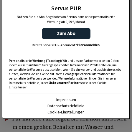
Servus PUR
2. Ein Zaubermittel aus Essig und
Nutzen Sie die Abo-Angebote von Servus.com ohne personalisierte
Zucker
Werbung ab 0,99 €/Monat
Ganz natürlich rückt man Schmutzspuren im
Zum Abo
Griller auch mit
Apfelessig
zu Leibe: Grillrost
Bereits Servus PUR-Abonnent?
Hier anmelden
.
erwärmen, 200 ml Apfelessig mit zwei Esslöffel
Zucker verrühren, in eine Sprühflasche füllen
Personalisierte Werbung (Tracking):
Wir und unsere Partner verarbeiten Daten,
und die verkrusteten Stellen besprühen.
indem wir mit auf Ihrem Gerät gespeicherten Informationen Profile erstellen, um
personalisierte Werbung auszuspielen. Wenn Sie ein werbe– und trackingfreies Abo
Auskühlen lassen, abwischen, fertig.
nutzen, werden von uns keine auf Ihrem Gerät gespeicherten Informationen für
personalisierte Werbung verwendet. Weitere Informationen finden Sie in unserer
Datenschutzrichtlinie, in der
Liste unserer Partner
sowie in den Cookie-
Einstellungen.
3. Ein Bad mit Salmiakgeist entfernt
Impressum
den letzten Schmutzrest
Datenschutzrichtlinie
Cookie-Einstellungen
Für härtere Fälle legen Sie den Rost am besten
in einen großen Behälter mit Wasser und