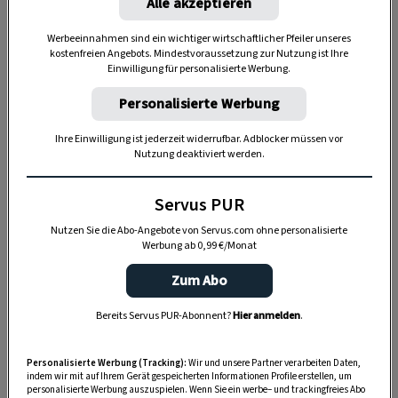
Alle akzeptieren
Werbeeinnahmen sind ein wichtiger wirtschaftlicher Pfeiler unseres
kostenfreien Angebots. Mindestvoraussetzung zur Nutzung ist Ihre
Einwilligung für personalisierte Werbung.
Personalisierte Werbung
Ihre Einwilligung ist jederzeit widerrufbar. Adblocker müssen vor
„Servus Garten“ auf WhatsApp
Nutzung deaktiviert werden.
Nutzen Sie WhatsApp auf Ihrem Handy und lieben es, auf
Servus PUR
dem Balkon, der Terrasse oder im Garten zu werkeln? In
Nutzen Sie die Abo-Angebote von Servus.com ohne personalisierte
unserem kostenlosen WhatsApp-Kanal finden Sie täglich
Werbung ab 0,99 €/Monat
Tipps und Tricks für Garten, Terrasse, Balkon- und
Zum Abo
Zimmerpflanzen.
Bereits Servus PUR-Abonnent?
Hier anmelden
.
HIER MEHR ERFAHREN
Personalisierte Werbung (Tracking):
Wir und unsere Partner verarbeiten Daten,
indem wir mit auf Ihrem Gerät gespeicherten Informationen Profile erstellen, um
personalisierte Werbung auszuspielen. Wenn Sie ein werbe– und trackingfreies Abo