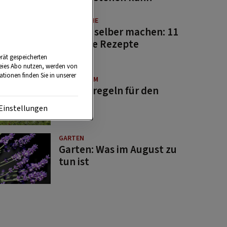
GUTE KÜCHE
Saucen selber machen: 11
beliebte Rezepte
rät gespeicherten
reies Abo nutzen, werden von
tionen finden Sie in unserer
BRAUCHTUM
Bauernregeln für den
August
Einstellungen
GARTEN
Garten: Was im August zu
tun ist