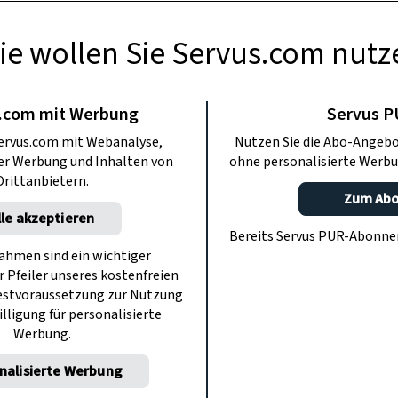
ie wollen Sie Servus.com nutz
GARTEN
e Kletterrose:
.com mit Werbung
Servus 
ervus.com mit Webanalyse,
Nutzen Sie die Abo-Angebo
e und Arten
ter Werbung und Inhalten von
ohne personalisierte Werbu
Drittanbietern.
Zum Ab
lle akzeptieren
n blühen allerorts die Königinnen der
Bereits Servus PUR-Abonn
bener Erde. Wer den Blick hebt, den
hmen sind ein wichtiger
r Pfeiler unseres kostenfreien
olen die märchenhaften Blüten der
estvoraussetzung zur Nutzung
terrosen.
illigung für personalisierte
Werbung.
nalisierte Werbung