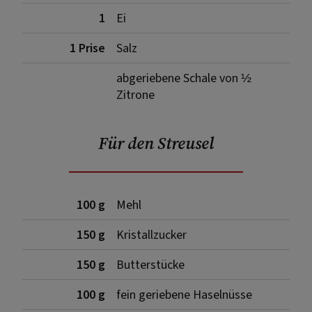
1
Ei
1 Prise
Salz
abgeriebene Schale von ½
Zitrone
Für den Streusel
100 g
Mehl
150 g
Kristallzucker
150 g
Butterstücke
100 g
fein geriebene Haselnüsse