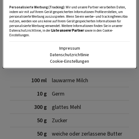
Personalisierte Werbung (Tracking):
Wir und unsere Partner verarbeiten Daten,
indem wir mit auf Ihrem Gerät gespeicherten Informationen Profile erstellen, um
personalisierte Werbung auszuspielen. Wenn Sie ein werbe– und trackingfreies Abo
nutzen, werden von uns keine auf Ihrem Gerät gespeicherten Informationen für
SPEICHERN
DRUCKEN
personalisierte Werbung verwendet. Weitere Informationen finden Sie in unserer
Datenschutzrichtlinie, in der
Liste unserer Partner
sowie in den Cookie-
Einstellungen.
Impressum
Für den Germteig
Datenschutzrichtlinie
Cookie-Einstellungen
100 ml
lauwarme Milch
10 g
Germ
300 g
glattes Mehl
50 g
Zucker
50 g
weiche oder zerlassene Butter