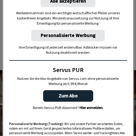
Alle akzeptieren
spezielle Note: „Es war uns ein Anliegen,
Werbeeinnahmen sind ein wichtiger wirtschaftlicher Pfeiler unseres
Materialien aus der Region zu verwenden.
kostenfreien Angebots. Mindestvoraussetzung zur Nutzung ist Ihre
Gleichzeitig aber sollte das Haus Weltoffenheit
Einwilligung für personalisierte Werbung.
ausstrahlen.“
Personalisierte Werbung
Ihre Einwilligung ist jederzeit widerrufbar. Adblocker müssen vor
Nutzung deaktiviert werden.
Regional und weltoffen zugleich
Servus PUR
Nutzen Sie die Abo-Angebote von Servus.com ohne personalisierte
Werbung ab 0,99 €/Monat
Zum Abo
Bereits Servus PUR-Abonnent?
Hier anmelden
.
Personalisierte Werbung (Tracking):
Wir und unsere Partner verarbeiten Daten,
indem wir mit auf Ihrem Gerät gespeicherten Informationen Profile erstellen, um
personalisierte Werbung auszuspielen. Wenn Sie ein werbe– und trackingfreies Abo