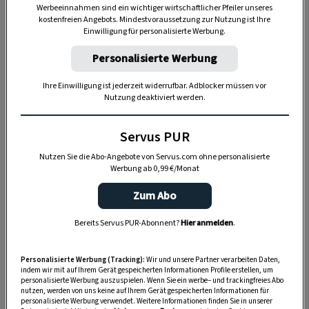
Werbeeinnahmen sind ein wichtiger wirtschaftlicher Pfeiler unseres
kostenfreien Angebots. Mindestvoraussetzung zur Nutzung ist Ihre
„Servus Garten“ auf WhatsApp
Einwilligung für personalisierte Werbung.
Nutzen Sie WhatsApp auf Ihrem Handy und lieben es, auf
Personalisierte Werbung
dem Balkon, der Terrasse oder im Garten zu werkeln? In
unserem kostenlosen WhatsApp-Kanal finden Sie täglich
Ihre Einwilligung ist jederzeit widerrufbar. Adblocker müssen vor
Nutzung deaktiviert werden.
Tipps und Tricks für Garten, Terrasse, Balkon- und
Zimmerpflanzen.
Servus PUR
Nutzen Sie die Abo-Angebote von Servus.com ohne personalisierte
HIER MEHR ERFAHREN
Werbung ab 0,99 €/Monat
Zum Abo
Wir verraten ein paar einfache, goldene Regeln,
Bereits Servus PUR-Abonnent?
Hier anmelden
.
um Obstbäume in Schuss zu halten:
Personalisierte Werbung (Tracking):
Wir und unsere Partner verarbeiten Daten,
DAS KÖNNTE SIE AUCH INTERESSIEREN
indem wir mit auf Ihrem Gerät gespeicherten Informationen Profile erstellen, um
personalisierte Werbung auszuspielen. Wenn Sie ein werbe– und trackingfreies Abo
nutzen, werden von uns keine auf Ihrem Gerät gespeicherten Informationen für
personalisierte Werbung verwendet. Weitere Informationen finden Sie in unserer