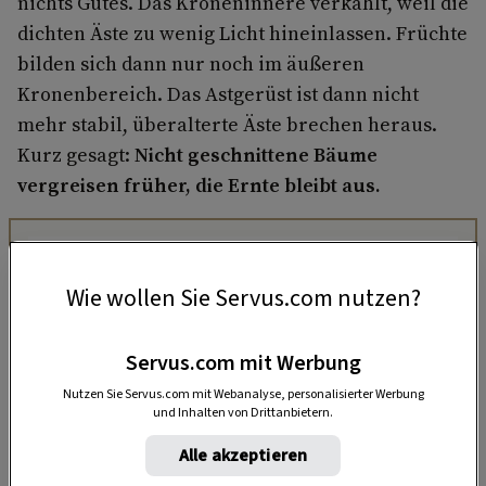
nichts Gutes. Das Kroneninnere verkahlt, weil die
dichten Äste zu wenig Licht hineinlassen. Früchte
bilden sich dann nur noch im äußeren
Kronenbereich. Das Astgerüst ist dann nicht
mehr stabil, überalterte Äste brechen heraus.
Kurz gesagt:
Nicht geschnittene Bäume
vergreisen früher, die Ernte bleibt aus.
Wie wollen Sie Servus.com nutzen?
Servus.com mit Werbung
Nutzen Sie Servus.com mit Webanalyse, personalisierter Werbung
und Inhalten von Drittanbietern.
Alle akzeptieren