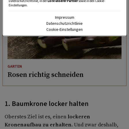
Datenschutzrichtlinie, in der
Liste unserer Partner
sowie in den Cookie-
Einstellungen.
Impressum
Datenschutzrichtlinie
Cookie-Einstellungen
GARTEN
Rosen richtig schneiden
1. Baumkrone locker halten
Oberstes Ziel ist es, einen
lockeren
Kronenaufbau zu erhalten
. Und zwar deshalb,