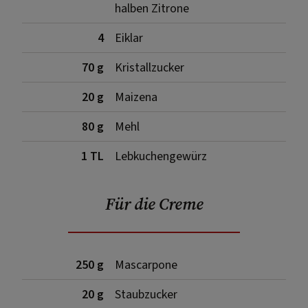
halben Zitrone
4
Eiklar
70 g
Kristallzucker
20 g
Maizena
80 g
Mehl
1 TL
Lebkuchengewürz
Für die Creme
250 g
Mascarpone
20 g
Staubzucker