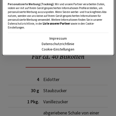
Personalisierte Werbung (Tracking):
Wir und unsere Partner verarbeiten Daten,
indem wir mit auf Ihrem Gerät gespeicherten Informationen Profile erstellen, um
personalisierte Werbung auszuspielen. Wenn Sie ein werbe– und trackingfreies Abo
nutzen, werden von uns keine auf Ihrem Gerät gespeicherten Informationen für
personalisierte Werbung verwendet. Weitere Informationen finden Sie in unserer
Datenschutzrichtlinie, in der
Liste unserer Partner
sowie in den Cookie-
Einstellungen.
SPEICHERN
DRUCKEN
Impressum
Datenschutzrichtlinie
Cookie-Einstellungen
Für ca. 40 Biskotten
4
Eidotter
30 g
Staubzucker
1 Pkg.
Vanillezucker
abgeriebene Schale von einer