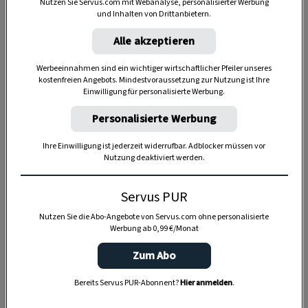
Nutzen Sie Servus.com mit Webanalyse, personalisierter Werbung
und Inhalten von Drittanbietern.
Alle akzeptieren
Werbeeinnahmen sind ein wichtiger wirtschaftlicher Pfeiler unseres
kostenfreien Angebots. Mindestvoraussetzung zur Nutzung ist Ihre
Einwilligung für personalisierte Werbung.
Personalisierte Werbung
Anzeige
Ihre Einwilligung ist jederzeit widerrufbar. Adblocker müssen vor
Nutzung deaktiviert werden.
Servus PUR
Nutzen Sie die Abo-Angebote von Servus.com ohne personalisierte
Werbung ab 0,99 €/Monat
Zum Abo
Bereits Servus PUR-Abonnent?
Hier anmelden
.