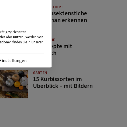
NATURAPOTHEKE
Diese Insektenstiche
sollte man erkennen
rät gespeicherten
reies Abo nutzen, werden von
GUTE KÜCHE
tionen finden Sie in unserer
11 Rezepte mit
Bärlauch
Einstellungen
GARTEN
15 Kürbissorten im
Überblick – mit Bildern