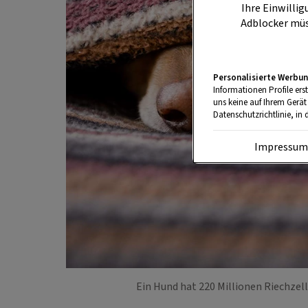
Ihre Einwillig
Adblocker müs
Personalisierte Werbun
Informationen Profile ers
uns keine auf Ihrem Gerät
Datenschutzrichtlinie, in 
Impressu
Ein Hund hat 220 Millionen Riechzell