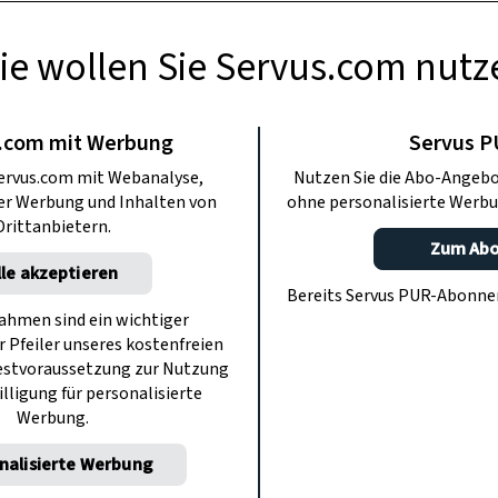
ie wollen Sie Servus.com nutz
TIERE
nn noch besser
.com mit Werbung
Servus 
ervus.com mit Webanalyse,
Nutzen Sie die Abo-Angebo
ls Sie denken
ter Werbung und Inhalten von
ohne personalisierte Werbu
Drittanbietern.
Zum Ab
lle akzeptieren
hsinn nachgesagt. Was sie tatsächlich
Bereits Servus PUR-Abonn
nen? 4 Fakten zur Hundenase.
hmen sind ein wichtiger
r Pfeiler unseres kostenfreien
estvoraussetzung zur Nutzung
illigung für personalisierte
Werbung.
nalisierte Werbung