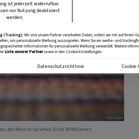
ung ist jederzeit widerrufbar.
sen vor Nutzung deaktiviert
werden.
g (Tracking):
Wir und unsere Partner verarbeiten Daten, indem wir mit auf Ihrem Ge
tellen, um personalisierte Werbung auszuspielen. Wenn Sie ein werbe– und trackingf
 gespeicherten Informationen für personalisierte Werbung verwendet. Weitere Informa
der
Liste unserer Partner
sowie in den Cookie-Einstellungen.
m
Datenschutzrichtlinie
Cookie-
Foto: i Stock
en, der Mensch nur etwa 20 bis 30 Millionen.