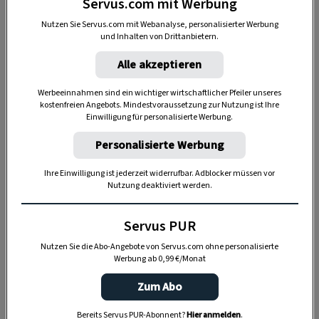
Servus.com mit Werbung
Nutzen Sie Servus.com mit Webanalyse, personalisierter Werbung
und Inhalten von Drittanbietern.
Alle akzeptieren
Zwei mögliche Ursachen, warum
Werbeeinnahmen sind ein wichtiger wirtschaftlicher Pfeiler unseres
Hunde Menschen abschlecken
kostenfreien Angebots. Mindestvoraussetzung zur Nutzung ist Ihre
Einwilligung für personalisierte Werbung.
1.
Einerseits ist da der simple
Wunsch nach
Personalisierte Werbung
Futter
– ein Relikt der jungen Wölfe, die der
Mutter hungrig das Maul abschlecken. Wenn
Ihre Einwilligung ist jederzeit widerrufbar. Adblocker müssen vor
Nutzung deaktiviert werden.
Ihnen Ihr vierbeiniger Freunde also Gesicht,
Hände und Füße lecken will, dann möchte Sie Ihr
Servus PUR
Haustier vielleicht einfach nur bitten,
Nutzen Sie die Abo-Angebote von Servus.com ohne personalisierte
ihm Futter zu geben.
Werbung ab 0,99 €/Monat
2.
Andererseits scheinen Hunde über Sekrete auf
Zum Abo
der menschlichen Haut die
Stimmungslage des
Bereits Servus PUR-Abonnent?
Hier anmelden
.