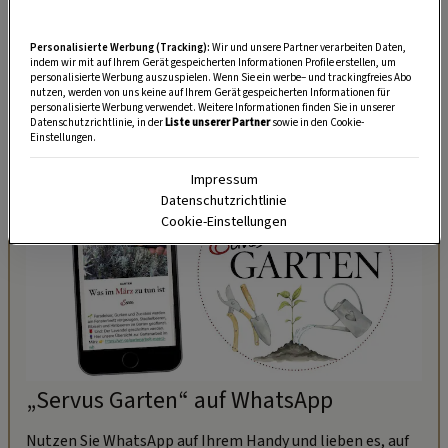
Rudelchefs
entschlüsseln zu können. Das würde
auch erklären, warum Ihr Hund den Tierarzt
Personalisierte Werbung (Tracking):
Wir und unsere Partner verarbeiten Daten,
abschleckt: Er möchte ihn dadurch bitten, ihm
indem wir mit auf Ihrem Gerät gespeicherten Informationen Profile erstellen, um
personalisierte Werbung auszuspielen. Wenn Sie ein werbe– und trackingfreies Abo
nicht weh zu tun.
nutzen, werden von uns keine auf Ihrem Gerät gespeicherten Informationen für
personalisierte Werbung verwendet. Weitere Informationen finden Sie in unserer
Datenschutzrichtlinie, in der
Liste unserer Partner
sowie in den Cookie-
Einstellungen.
Impressum
Datenschutzrichtlinie
Cookie-Einstellungen
„Servus Garten“ auf WhatsApp
Nutzen Sie WhatsApp auf Ihrem Handy und lieben es, auf