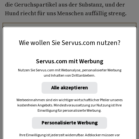
die Geruchspartikel aus der Substanz, und der
Hund riecht für uns Menschen auffällig streng.
Wie wollen Sie Servus.com nutzen?
Servus.com mit Werbung
Nutzen Sie Servus.com mit Webanalyse, personalisierter Werbung
und Inhalten von Drittanbietern.
Alle akzeptieren
Werbeeinnahmen sind ein wichtiger wirtschaftlicher Pfeiler unseres
kostenfreien Angebots. Mindestvoraussetzung zur Nutzung ist Ihre
„Servus Garten“ auf WhatsApp
Einwilligung für personalisierte Werbung.
Personalisierte Werbung
Nutzen Sie WhatsApp auf Ihrem Handy und lieben es, auf
dem Balkon, der Terrasse oder im Garten zu werkeln? In
Ihre Einwilligung ist jederzeit widerrufbar. Adblocker müssen vor
unserem kostenlosen WhatsApp-Kanal finden Sie täglich